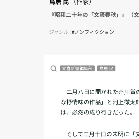
鳥居 民
（作家）
『昭和二十年の「文藝春秋」』 （文
ジャンル :
#ノンフィクション
文春新書編集部
鳥居 民
二月八日に開かれた芥川賞の
な抒情味の作品」と河上徹太
は、必然の成り行きだった。
そして三月十日の未明に「文