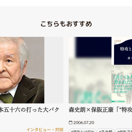
こちらもおすすめ
本五十六の打った大バク
森史朗×保阪正康「“特攻
2006.07.20
インタビュー・対談
#特攻とは何か
#森 史朗
#保阪 正