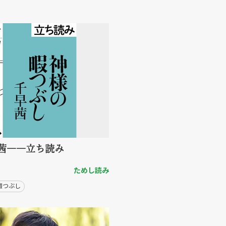
茜――立ち読み
ためし読み
暇つぶし