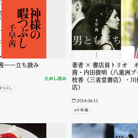
茜――立ち読み
著者 × 書店員トリオ 
茜・内田俊明（八重洲ブ
ためし読み
枝香（三省堂書店）・川
店）
暇つぶし
2014.06.11
#千早 茜