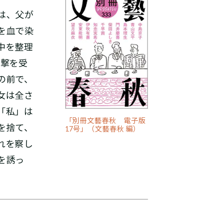
は、父が
を血で染
中を整理
衝撃を受
の前で、
女は全さ
「私」は
「別冊文藝春秋 電子版
を捨て、
17号」（文藝春秋 編）
れを察し
を誘っ