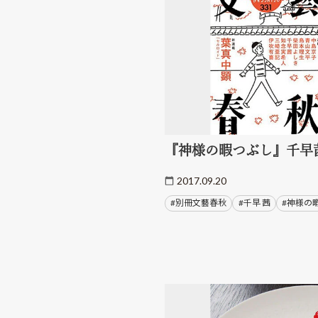
『神様の暇つぶし』千早
2017.09.20
#別冊文藝春秋
#千早 茜
#神様の