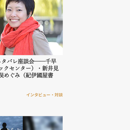
ネタバレ座談会──千早
ックセンター）・新井見
俣めぐみ（紀伊國屋書
インタビュー・対談