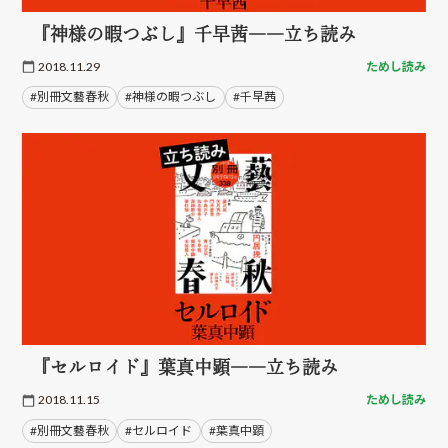
『神様の暇つぶし』千早茜――立ち読み
2018.11.29
ためし読み
#別冊文藝春秋
#神様の暇つぶし
#千早茜
『セルロイド』葉真中顕――立ち読み
2018.11.15
ためし読み
#別冊文藝春秋
#セルロイド
#葉真中顕