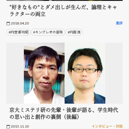
“好きなもの”とダメ出しが生んだ、論理とキャ
ラクターの両立
2018.04.20
書評
#円堂 都司昭
#キングレオの冒険
#円居 挽
京大ミステリ研の先輩・後輩が語る、学生時代
の思い出と創作の裏側（後編）
2015.11.10
インタビュー・対談