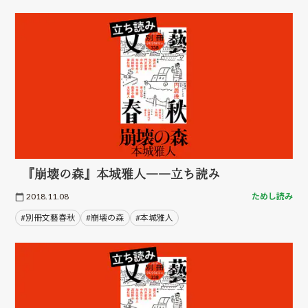
『崩壊の森』本城雅人――立ち読み
2018.11.08
ためし読み
#別冊文藝春秋
#崩壊の森
#本城雅人