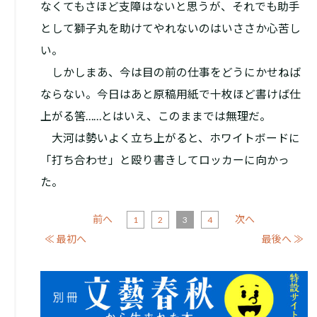
なくてもさほど支障はないと思うが、それでも助手
として獅子丸を助けてやれないのはいささか心苦し
い。
しかしまあ、今は目の前の仕事をどうにかせねば
ならない。今日はあと原稿用紙で十枚ほど書けば仕
上がる筈……とはいえ、このままでは無理だ。
大河は勢いよく立ち上がると、ホワイトボードに
「打ち合わせ」と殴り書きしてロッカーに向かっ
た。
前へ
次へ
1
2
3
4
≪ 最初へ
最後へ ≫