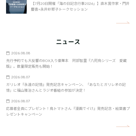
【7月20日開催「海の日記念行事2026」】直木賞作家・門井
慶喜×永井紗耶子トークセッション
矢
ニュース
2026.08.08
先行予約でも大反響のBOX入り豪華本 阿部智里『八咫烏シリーズ 愛蔵
版』。数量限定販売も開始！
2026.08.07
ガリレオ『永遠の記憶』発売記念キャンペーン、「あなたとガリレオの記
憶」に福山雅治さんとラジオ番組の参加が決定！
2026.08.07
応募者全員にプレゼント！鳥トマトさん『漫画でイけ』発売記念・絵葉書プ
レゼントキャンペーン
矢