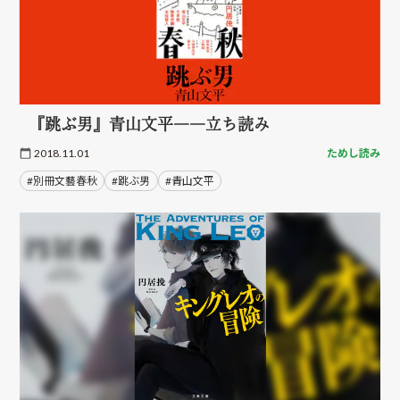
『跳ぶ男』青山文平――立ち読み
2018.11.01
ためし読み
#別冊文藝春秋
#跳ぶ男
#青山文平