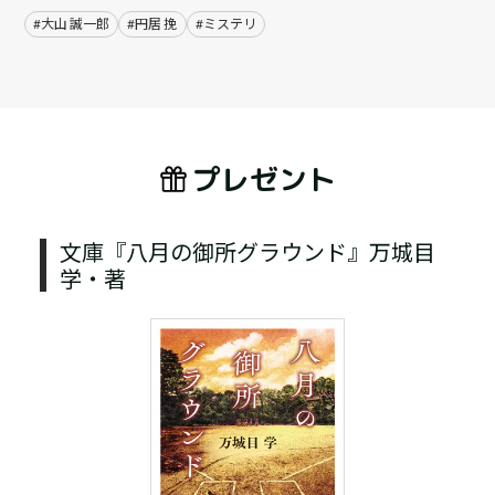
#大山 誠一郎
#円居 挽
#ミステリ
プレゼント
文庫『八月の御所グラウンド』万城目
学・著