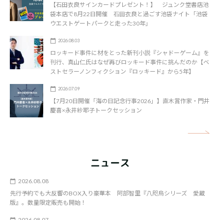
【石田衣良サインカードプレゼント！】 ジュンク堂書店池
袋本店で8月22日開催 石田衣良と過ごす池袋ナイト「池袋
ウエストゲートパークと走った30年」
2026.08.03
ロッキード事件に材をとった新刊小説『シャドーゲーム』を
刊行、真山仁氏はなぜ再びロッキード事件に挑んだのか【ベ
ストセラーノンフィクション『ロッキード』から5年】
2026.07.09
【7月20日開催「海の日記念行事2026」】直木賞作家・門井
慶喜×永井紗耶子トークセッション
矢
ニュース
2026.08.08
先行予約でも大反響のBOX入り豪華本 阿部智里『八咫烏シリーズ 愛蔵
版』。数量限定販売も開始！
2026.08.07