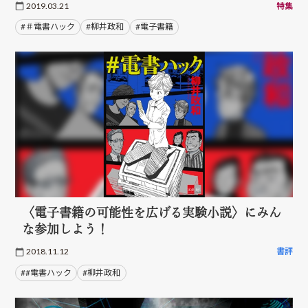
2019.03.21
特集
#＃電書ハック
#柳井政和
#電子書籍
〈電子書籍の可能性を広げる実験小説〉にみん
な参加しよう！
2018.11.12
書評
##電書ハック
#柳井政和