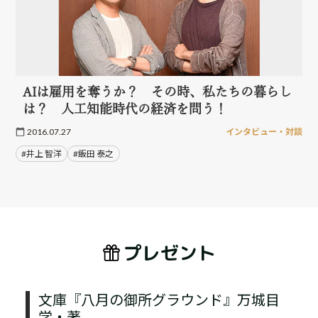
AIは雇用を奪うか？ その時、私たちの暮らし
は？ 人工知能時代の経済を問う！
2016.07.27
インタビュー・対談
#井上 智洋
#飯田 泰之
プレゼント
文庫『八月の御所グラウンド』万城目
学・著