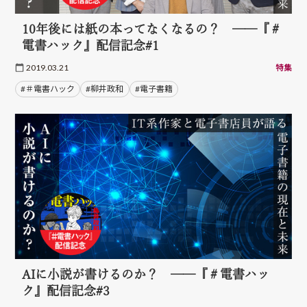
10年後には紙の本ってなくなるの？ ──『＃
電書ハック』配信記念#1
2019.03.21
特集
#＃電書ハック
#柳井政和
#電子書籍
AIに小説が書けるのか？ ──『＃電書ハッ
ク』配信記念#3