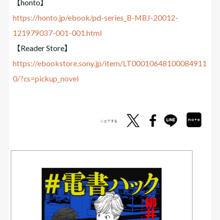
【honto】
https://honto.jp/ebook/pd-series_B-MBJ-20012-
121979037-001-001.html
【Reader Store】
https://ebookstore.sony.jp/item/LT00010648100084911
0/?cs=pickup_novel
シェアする