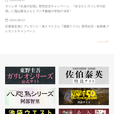
ガリレオ『永遠の記憶』発売記念キャンペーン、「あなたとガリレオの記
憶」に福山雅治さんとラジオ番組の参加が決定！
2026.08.07
応募者全員にプレゼント！鳥トマトさん『漫画でイけ』発売記念・絵葉書プ
レゼントキャンペーン
矢