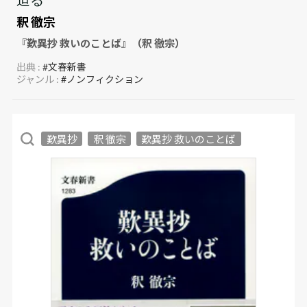
釈 徹宗
『歎異抄 救いのことば』（釈 徹宗）
出典 :
#文春新書
ジャンル :
#ノンフィクション
歎異抄
釈 徹宗
歎異抄 救いのことば