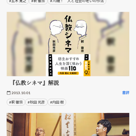
#五木 寛之
#釈 徹宗
#70歳！ 人と社会の老いの作法
『仏教シネマ』解説
2013.10.01
書評
#釈 徹宗
#秋田 光彦
#内田 樹