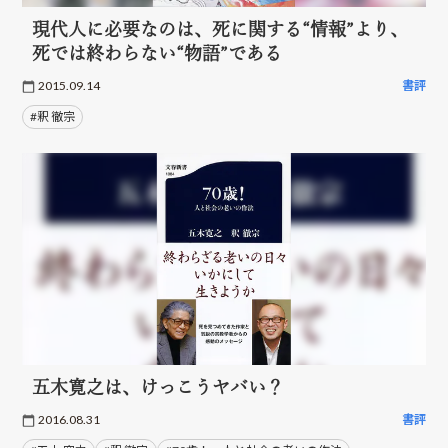
現代人に必要なのは、死に関する“情報”より、
死では終わらない“物語”である
2015.09.14
書評
#釈 徹宗
五木寛之は、けっこうヤバい？
2016.08.31
書評