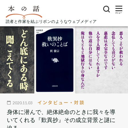
メニュー
読者と作家を結ぶリボンのようなウェブメディア
インタビュー・対談
2020.11.03
身体に潜んで、絶体絶命のときに我々を導
いてくれる『歎異抄』その成立背景と謎に
迫る