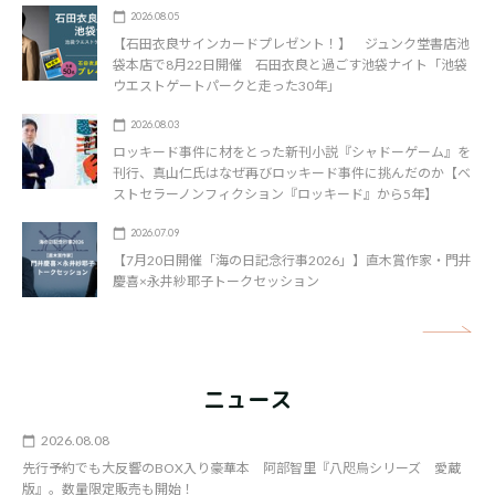
2026.08.05
【石田衣良サインカードプレゼント！】 ジュンク堂書店池
袋本店で8月22日開催 石田衣良と過ごす池袋ナイト「池袋
ウエストゲートパークと走った30年」
2026.08.03
ロッキード事件に材をとった新刊小説『シャドーゲーム』を
刊行、真山仁氏はなぜ再びロッキード事件に挑んだのか【ベ
ストセラーノンフィクション『ロッキード』から5年】
2026.07.09
【7月20日開催「海の日記念行事2026」】直木賞作家・門井
慶喜×永井紗耶子トークセッション
矢
ニュース
2026.08.08
先行予約でも大反響のBOX入り豪華本 阿部智里『八咫烏シリーズ 愛蔵
版』。数量限定販売も開始！