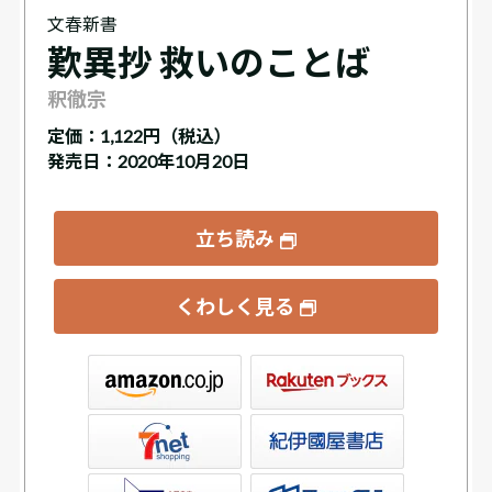
文春新書
歎異抄 救いのことば
釈徹宗
定価：
1,122円（税込）
発売日：2020年10月20日
立ち読み
くわしく見る
ックス
屋書店ウェブストア
Club