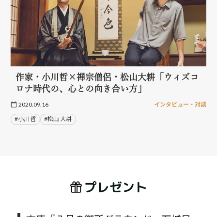
作家・小川哲×禅宗僧侶・松山大耕「ウィズコ
ロナ時代の、心との向き合い方」
2020.09.16
インタビュー・対談
#小川 哲
#松山 大耕
プレゼント