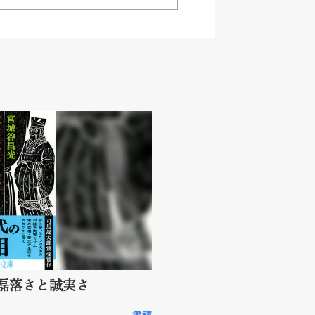
磊落さと誠実さ