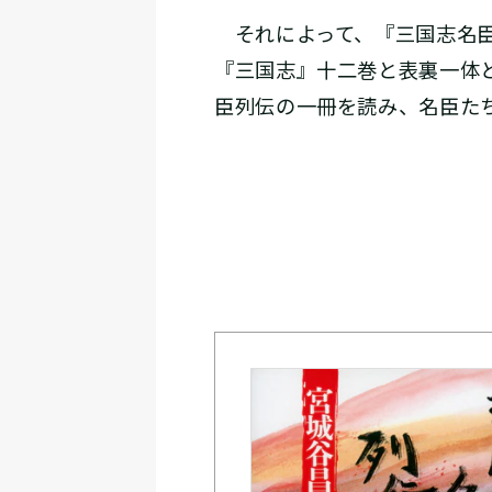
それによって、『三国志名臣
『三国志』十二巻と表裏一体
臣列伝の一冊を読み、名臣た