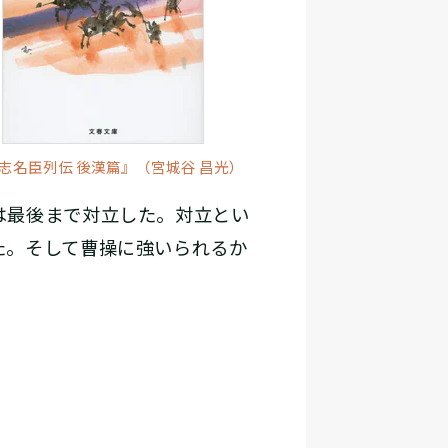
志名臣列伝 後漢篇』（宮城谷 昌光）
は最後まで対立した。対立とい
た。そして曹操に強いられるか