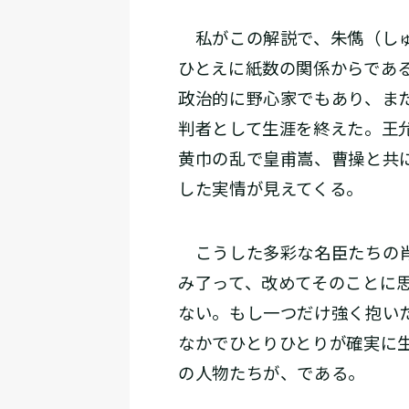
私がこの解説で、朱儁（しゅ
ひとえに紙数の関係からであ
政治的に野心家でもあり、ま
判者として生涯を終えた。王
黄巾の乱で皇甫嵩、曹操と共
した実情が見えてくる。
こうした多彩な名臣たちの肖
み了って、改めてそのことに
ない。もし一つだけ強く抱い
なかでひとりひとりが確実に
の人物たちが、である。