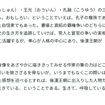
しゅん）・王允（おういん）・孔融（こうゆう）の
る。おもしろい、ということでいえば、孔子の裔孫で
た自信家でもあった。曹操と袁紹の覇権争いのどちら
允の生き方を追跡していけば、党人と宦官の争いの実
に活躍するが、孝心が人格の中心にあり、後漢王朝が
像をあざやかに描ききってみせる作家の筆の力はどこ
思いを致さざるを得ないが、いうまでもなくこの問い
た感想を述べるとすれば、後漢王朝に出入りした人物
生きている、ということである。生きて、呼吸してい