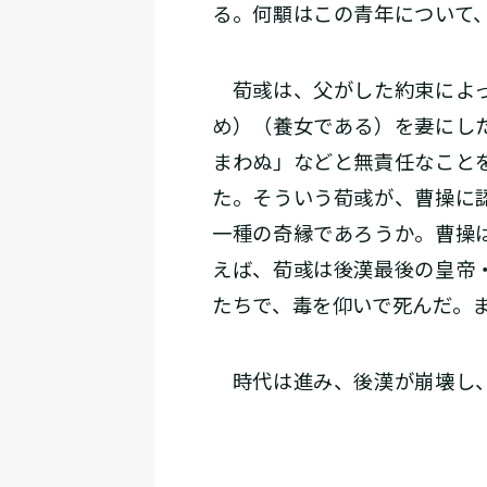
る。何顒はこの青年について
荀彧は、父がした約束によっ
め）（養女である）を妻にし
まわぬ」などと無責任なこと
た。そういう荀彧が、曹操に
一種の奇縁であろうか。曹操
えば、荀彧は後漢最後の皇帝
たちで、毒を仰いで死んだ。
時代は進み、後漢が崩壊し、