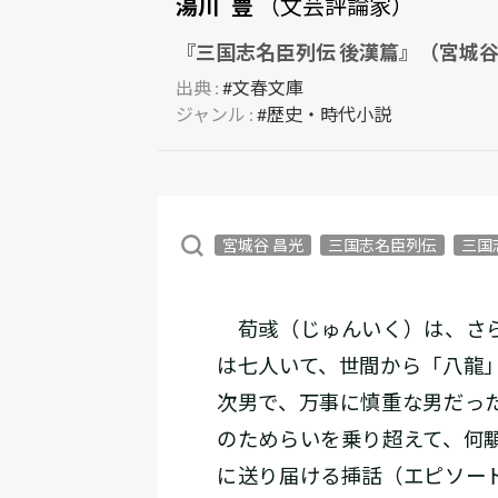
湯川 豊
（文芸評論家）
『三国志名臣列伝 後漢篇』（宮城谷
出典 :
#文春文庫
ジャンル :
#歴史・時代小説
宮城谷 昌光
三国志名臣列伝
三国
荀彧（じゅんいく）は、さら
は七人いて、世間から「八龍
次男で、万事に慎重な男だっ
のためらいを乗り超えて、何
に送り届ける挿話（エピソー