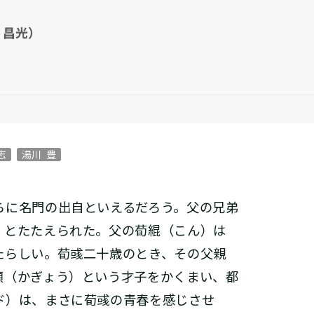
 昌光）
志
湯川 豊
に名門の出自といえるだろう。父の兄弟
」とたたえられた。父の荀緄（こん）は
たらしい。荀彧二十歳のとき、その父親
顒（かぎょう）という才子をかくまい、都
ド）は、まさに荀彧の青春を感じさせ