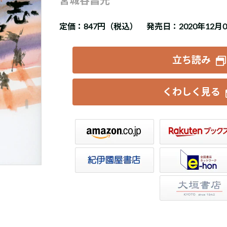
定価：
847円（税込）
発売日：2020年12月
立ち読み
くわしく見る
楽天ブックス
セブンネット
トア
e-hon
HonyaClub
大垣書店