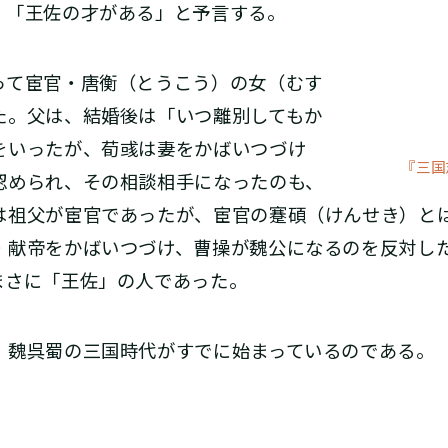
、「王佐の才がある」と予言する。
て宦官・唐衡（とうこう）の女（むす
た。父は、結婚後は「いつ離別してもか
をいったが、荀彧は妻をかばいつづけ
『三国
認められ、その相談相手になったのも、
は祖父が宦官であったが、宦官の蹇碩（けんせき）と
・献帝をかばいつづけ、曹操が魏公になるのを反対し
まさに「王佐」の人であった。
魏呉蜀の三国時代がすでに始まっているのである。