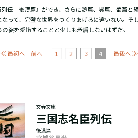
列伝 後漢篇』ができ、さらに魏篇、呉篇、蜀篇と続
となって、完璧な世界をつくりあげるに違いない。そ
ちの姿を愛惜することと少しも矛盾しないはずだ。
≪ 最初へ
1
2
3
4
最後へ ≫
前へ
文春文庫
三国志名臣列伝
後漢篇
宮城谷昌光