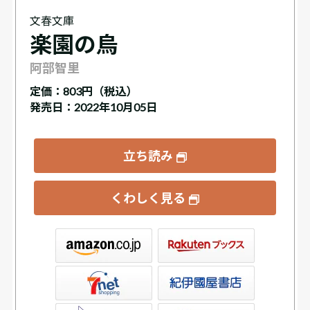
文春文庫
楽園の烏
阿部智里
定価：
803円（税込）
発売日：2022年10月05日
立ち読み
くわしく見る
ックス
屋書店ウェブストア