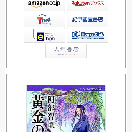
屋書店ウェブストア
Club