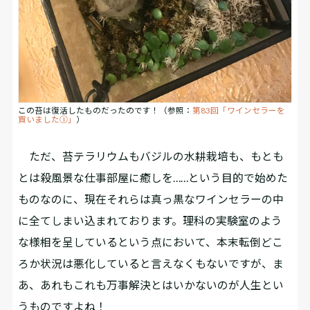
この苔は復活したものだったのです！（参照：
第83回「ワインセラーを
買いました①」
）
ただ、苔テラリウムもバジルの水耕栽培も、もとも
とは殺風景な仕事部屋に癒しを……という目的で始めた
ものなのに、現在それらは真っ黒なワインセラーの中
に全てしまい込まれております。理科の実験室のよう
な様相を呈しているという点において、本末転倒どこ
ろか状況は悪化していると言えなくもないですが、ま
あ、あれもこれも万事解決とはいかないのが人生とい
うものですよね！