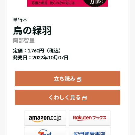
単行本
烏の緑羽
阿部智里
定価：
1,760円（税込）
発売日：2022年10月07日
立ち読み
くわしく見る
ックス
屋書店ウェブストア