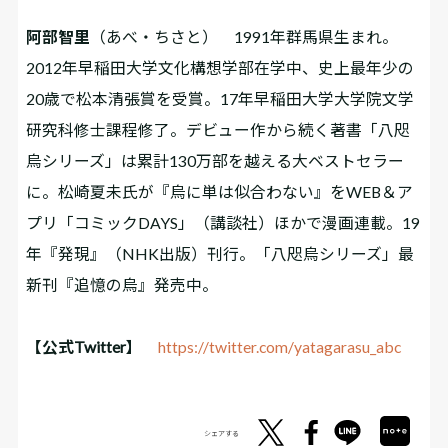
阿部智里
（あべ・ちさと） 1991年群馬県生まれ。
2012年早稲田大学文化構想学部在学中、史上最年少の
20歳で松本清張賞を受賞。17年早稲田大学大学院文学
研究科修士課程修了。デビュー作から続く著書「八咫
烏シリーズ」は累計130万部を越える大ベストセラー
に。松崎夏未氏が『烏に単は似合わない』をWEB＆ア
プリ「コミックDAYS」（講談社）ほかで漫画連載。19
年『発現』（NHK出版）刊行。「八咫烏シリーズ」最
新刊『追憶の烏』発売中。
【公式Twitter】
https://twitter.com/yatagarasu_abc
シェアする