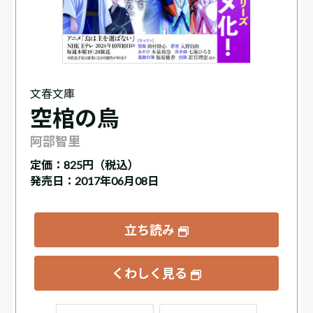
文春文庫
空棺の烏
阿部智里
定価：
825円（税込）
発売日：2017年06月08日
立ち読み
くわしく見る
ックス