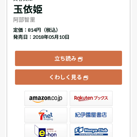
玉依姫
阿部智里
定価：
814円（税込）
発売日：2018年05月10日
立ち読み
くわしく見る
ックス
屋書店ウェブストア
Club