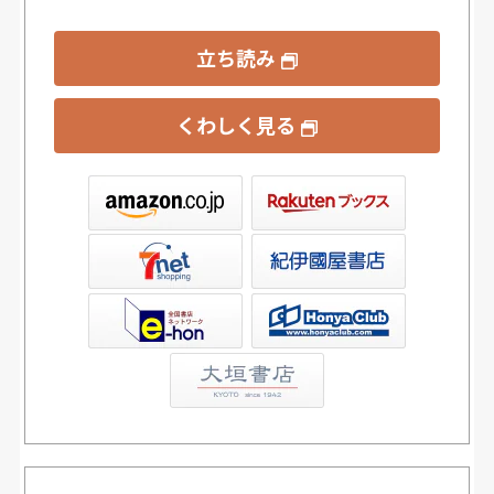
立ち読み
くわしく見る
ックス
屋書店ウェブストア
Club