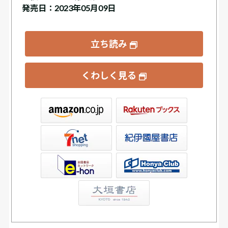
発売日：2023年05月09日
立ち読み
くわしく見る
ックス
屋書店ウェブストア
Club