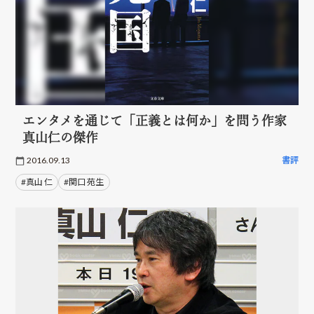
エンタメを通じて「正義とは何か」を問う作家
真山仁の傑作
2016.09.13
書評
#真山 仁
#関口 苑生