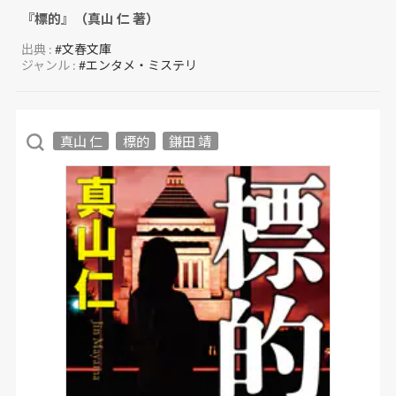
『標的』（真山 仁 著）
出典 :
#文春文庫
ジャンル :
#エンタメ・ミステリ
真山 仁
標的
鎌田 靖