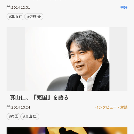
2014.12.01
書評
#真山 仁
#佐藤 優
真山仁、『売国』を語る
2014.10.24
インタビュー・対談
#売国
#真山 仁