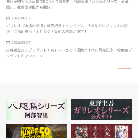
先行予約でも大反響のBOX入り豪華本 阿部智里『八咫烏シリーズ 愛蔵
版』。数量限定販売も開始！
2026.08.07
ガリレオ『永遠の記憶』発売記念キャンペーン、「あなたとガリレオの記
憶」に福山雅治さんとラジオ番組の参加が決定！
2026.08.07
応募者全員にプレゼント！鳥トマトさん『漫画でイけ』発売記念・絵葉書プ
レゼントキャンペーン
矢