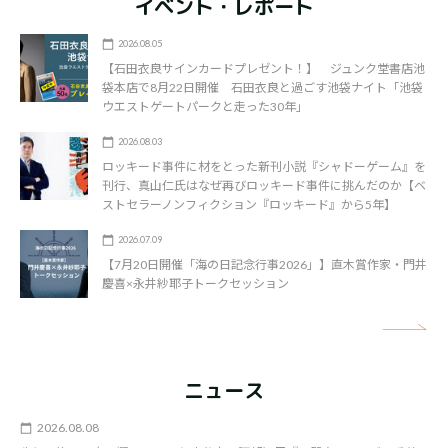
イベント・レポート
2026.08.05
【石田衣良サインカードプレゼント！】 ジュンク堂書店池
袋本店で8月22日開催 石田衣良と過ごす池袋ナイト「池袋
ウエストゲートパークと走った30年」
2026.08.03
ロッキード事件に材をとった新刊小説『シャドーゲーム』を
刊行、真山仁氏はなぜ再びロッキード事件に挑んだのか【ベ
ストセラーノンフィクション『ロッキード』から5年】
2026.07.09
【7月20日開催「海の日記念行事2026」】直木賞作家・門井
慶喜×永井紗耶子トークセッション
矢
ニュース
2026.08.08