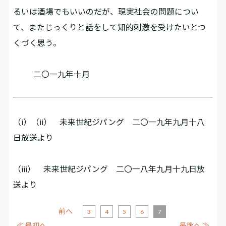
るいは酒場でもいいのだが、現実社会の問題につい
て、またじっくりと話をして知的刺激を受けたいとつ
くづく思う。
二〇一九年十月
（i）（ii） 未来世紀ジパング 二〇一九年九月十八
日放送より
（iii） 未来世紀ジパング 二〇一八年九月十九日放
送より
前へ
3
4
5
6
7
≪ 最初へ
最後へ ≫