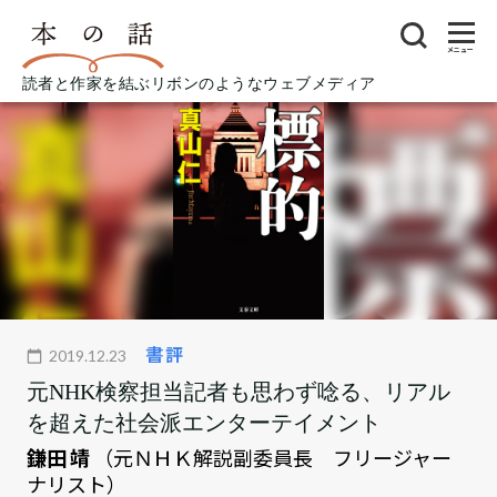
メニュー
読者と作家を結ぶリボンのようなウェブメディア
書評
2019.12.23
元NHK検察担当記者も思わず唸る、リアル
を超えた社会派エンターテイメント
鎌田 靖
（元ＮＨＫ解説副委員長 フリージャー
ナリスト）