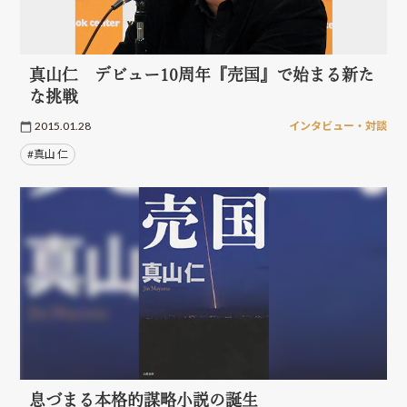
真山仁 デビュー10周年『売国』で始まる新た
な挑戦
2015.01.28
インタビュー・対談
#真山 仁
息づまる本格的謀略小説の誕生