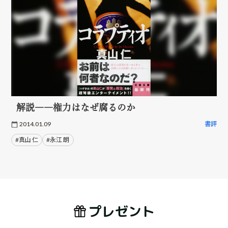
解説――権力はなぜ腐るのか
2014.01.09
書評
#真山 仁
#永江 朗
プレゼント