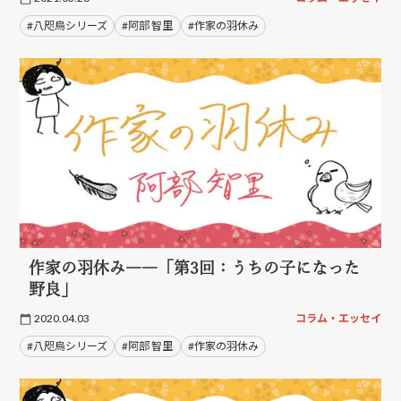
#八咫烏シリーズ
#阿部 智里
#作家の羽休み
作家の羽休み――「第3回：うちの子になった
野良」
2020.04.03
コラム・エッセイ
#八咫烏シリーズ
#阿部 智里
#作家の羽休み