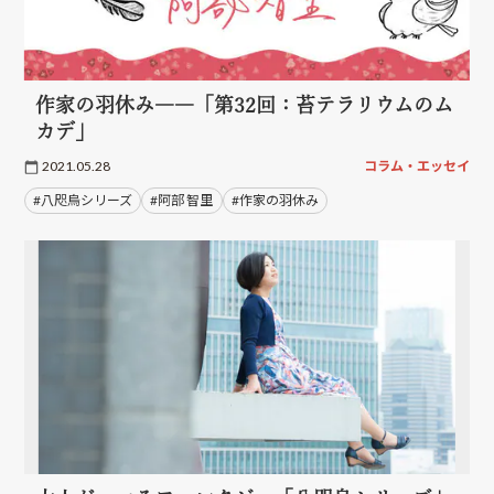
作家の羽休み――「第32回：苔テラリウムのム
カデ」
2021.05.28
コラム・エッセイ
#八咫烏シリーズ
#阿部 智里
#作家の羽休み