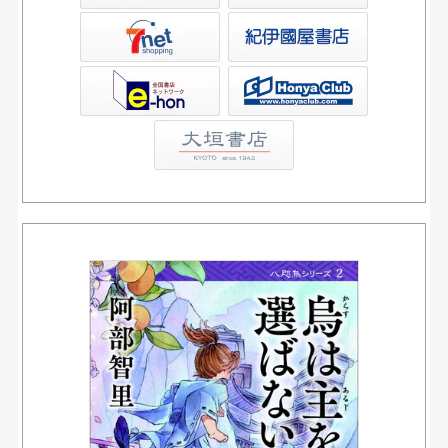
屋書店ウェブストア
Club