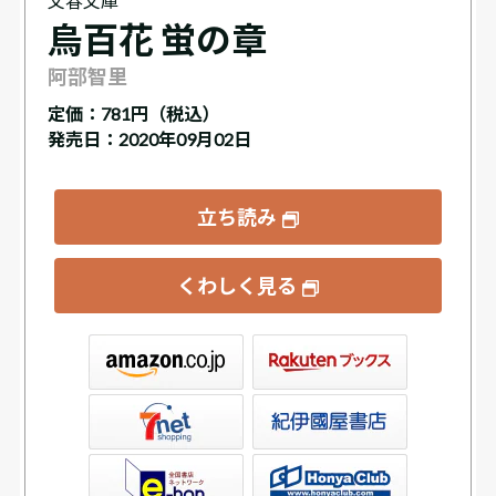
文春文庫
烏百花 蛍の章
阿部智里
定価：
781円（税込）
発売日：2020年09月02日
立ち読み
くわしく見る
ックス
屋書店ウェブストア
Club