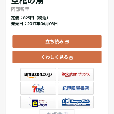
空棺の烏
阿部智里
定価：
825円（税込）
発売日：2017年06月08日
立ち読み
くわしく見る
ックス
屋書店ウェブストア
Club