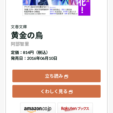
文春文庫
黄金の烏
阿部智里
定価：
814円（税込）
発売日：2016年06月10日
立ち読み
くわしく見る
ックス