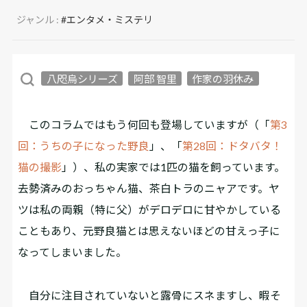
ジャンル :
#エンタメ・ミステリ
八咫烏シリーズ
阿部 智里
作家の羽休み
このコラムではもう何回も登場していますが（「
第3
回：うちの子になった野良
」、「
第28回：ドタバタ！
猫の撮影
」）、私の実家では1匹の猫を飼っています。
去勢済みのおっちゃん猫、茶白トラのニャアです。ヤ
ツは私の両親（特に父）がデロデロに甘やかしている
こともあり、元野良猫とは思えないほどの甘えっ子に
なってしまいました。
自分に注目されていないと露骨にスネますし、暇そ