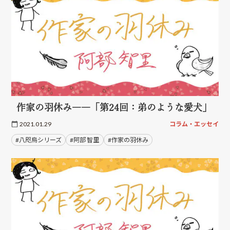
作家の羽休み――「第24回：弟のような愛犬」
2021.01.29
コラム・エッセイ
#八咫烏シリーズ
#阿部 智里
#作家の羽休み