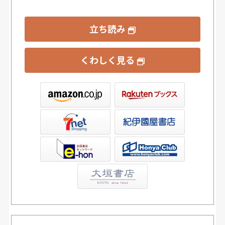
立ち読み
くわしく見る
ックス
屋書店ウェブストア
Club