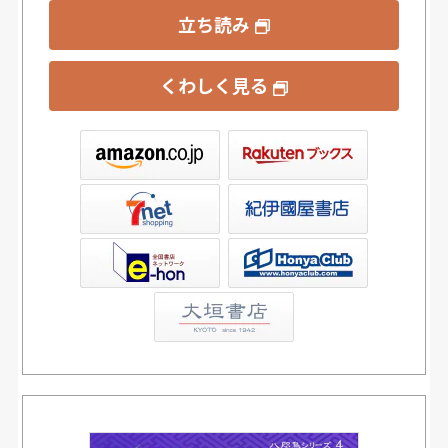
立ち読み
くわしく見る
ックス
屋書店ウェブストア
Club