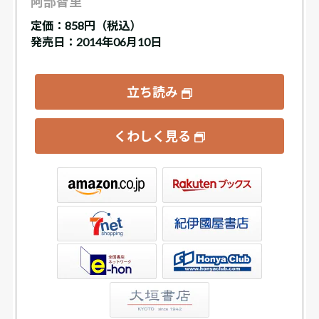
阿部智里
定価：
858円（税込）
発売日：2014年06月10日
立ち読み
くわしく見る
ックス
屋書店ウェブストア
Club