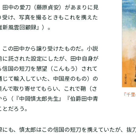
、田中の愛刀（藤原貞安）があまりに見
り受け、写真を撮るときもこれを携えた
維新風雲回顧録』）。
この田中から譲り受けたものだ。小説
前に託された設定にしたが、田中自身が
ら信国の短刀を懇望（こんもう）されて
通じて輸入していた、中国産のもの）の
頼んで取り寄せてもらい、これで鞘（さ
『千里
から（『中岡慎太郎先生』『伯爵田中青
ことだろう。
にも、慎太郎はこの信国の短刀を携えていたが、抜