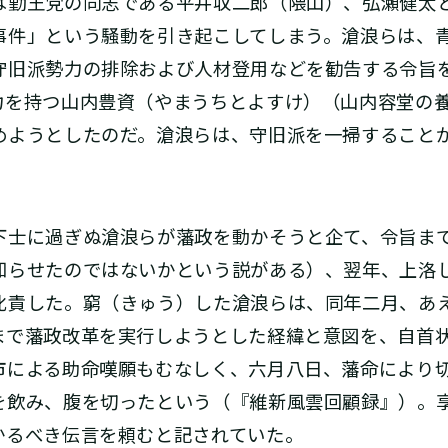
勤王党の同志である平井収二郎（隈山）、弘瀬健太
事件」という騒動を引き起こしてしまう。滄浪らは、
守旧派勢力の排除および人材登用などを勧告する令旨
力を持つ山内豊資（やまうちとよすけ）（山内容堂の
めようとしたのだ。滄浪らは、守旧派を一掃すること
士に過ぎぬ滄浪らが藩政を動かそうと企て、令旨ま
知らせたのではないかという説がある）、翌年、上洛
叱責した。窮（きゅう）した滄浪らは、同年二月、あ
まで藩政改革を実行しようとした経緯と意図を、自首
市による助命嘆願もむなしく、六月八日、藩命により
を飲み、腹を切ったという（『維新風雲回顧録』）。
かるべき伝言を頼むと記されていた。