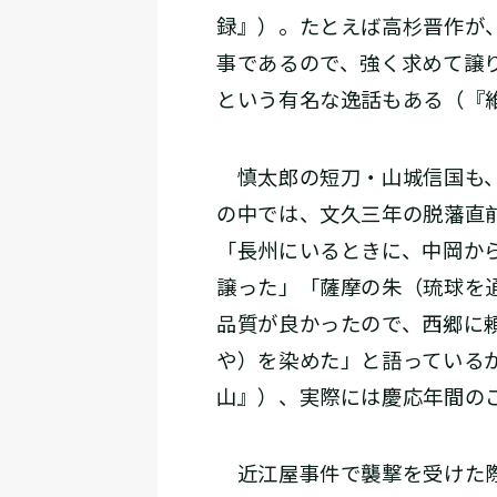
録』）。たとえば高杉晋作が
事であるので、強く求めて譲
という有名な逸話もある（『
慎太郎の短刀・山城信国も、
の中では、文久三年の脱藩直
「長州にいるときに、中岡か
譲った」「薩摩の朱（琉球を
品質が良かったので、西郷に
や）を染めた」と語っている
山』）、実際には慶応年間の
近江屋事件で襲撃を受けた際