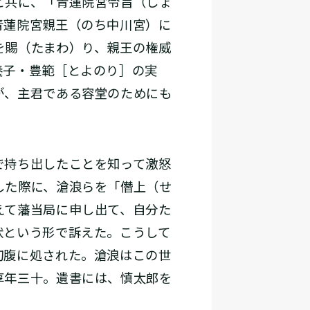
と共に、「青蓮院宮令旨（しょ
青蓮院宮親王（のち中川宮）に
を賜（たまわ）り、親王の権威
養子・豊範［とよのり］の実
が、主君である容堂のためにも
で持ち出したことを知って激怒
した際に、滄浪らを「僭上（せ
えて藩当局に申し出て、自分た
状という形で訴えた。こうして
切腹に処された。滄浪はこの世
享年三十。遺書には、慎太郎を