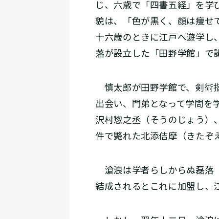
じ、六歳で「四書五経」を学
貌は、「色が黒く、顔は痩せ
十六歳のときに江戸へ遊学し
藩が設立した「田野学館」で
慎太郎が田野学館で、剣術指
出会い、門弟となって学問を
沢村惣之丞（そうのじょう）
件で斃れた北添佶摩（きたぞ
滄浪は学者らしからぬ磊落（
結成されるとこれに加盟し、