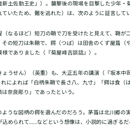
維新土佐勤王史』）。襲撃後の現場を目撃した少年・
れていたため、難を逃れた）は、次のように証言して
成程（なるほど）短刀の鞘で刀を受けたと見えて、鞘が
、その短刀は朱鞘で、鍔（つば）は田舎のくず屋葺（
模様でありました（『菊屋峰吉談話』）。
ょうせん）（英重）も、大正五年の講演（『坂本中
それによれば「白柄朱鞘で長さ八、九寸」「鍔は食（
頭は奈良彫り」であったという。
ような図柄の鍔を選んだのだろう。茅葺は北川郷の
が込められて……などという想像は、小説的に過ぎるだ