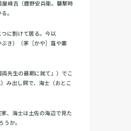
菊屋峰吉（鹿野安兵衛。襲撃時
いる。
二つに割けて居る。今以
やぶき）（茅［かや］葺や藁
岡両先生の最期に就て』）でこ
は）み出し鍔で、海士（おとこ
実家、海士は土佐の海辺で見た
ろうか。