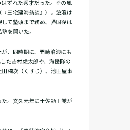
みはずれた秀才だった。その風
（『三宅建海翁談』）。滄浪は
現して塾頭まで務め、帰国後は
私塾を開いた。
たが、同時期に、間崎滄浪にも
起した吉村虎太郎や、海援隊の
上田楠次（くすじ）、池田屋事
った。文久元年に土佐勤王党が