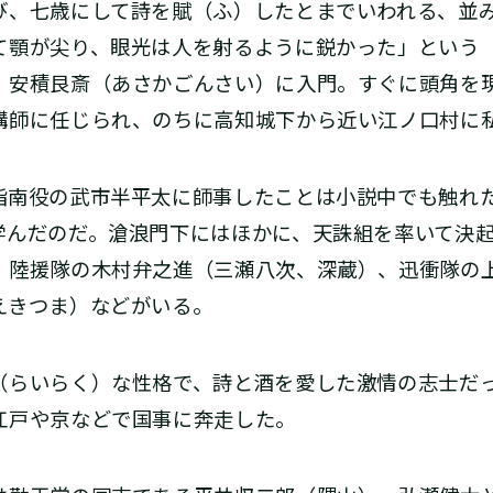
び、七歳にして詩を賦（ふ）したとまでいわれる、並
て顎が尖り、眼光は人を射るように鋭かった」という
、安積艮斎（あさかごんさい）に入門。すぐに頭角を
講師に任じられ、のちに高知城下から近い江ノ口村に
南役の武市半平太に師事したことは小説中でも触れ
学んだのだ。滄浪門下にはほかに、天誅組を率いて決
、陸援隊の木村弁之進（三瀬八次、深蔵）、迅衝隊の
えきつま）などがいる。
らいらく）な性格で、詩と酒を愛した激情の志士だ
江戸や京などで国事に奔走した。