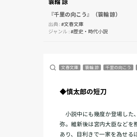
簑輪 諒
『千里の向こう』（簑輪 諒）
出典 :
#文春文庫
ジャンル :
#歴史・時代小説
文春文庫
簑輪 諒
千里の向こう
◆慎太郎の短刀
小説中にも幾度か登場した、
弥。維新後は宮内大臣などを
あり、目利きで一家を為せる