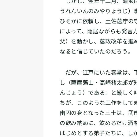
しかし、翌年十二月、滄浪は
うれんいんのみやりょうじ）
ひそかに依頼し、土佐藩庁の
によって、隠居ながらも発言
父）を動かし、藩政改革を進
なると信じていたのだろう。
だが、江戸にいた容堂は、下
し（薩摩藩士・高崎猪太郎が
んじょう）である」と厳しく
ちが、このような工作をして
幽囚の身となった三士は、武
の飲み納めに、飲めるだけ酒
はじめとする弟子たちに、し