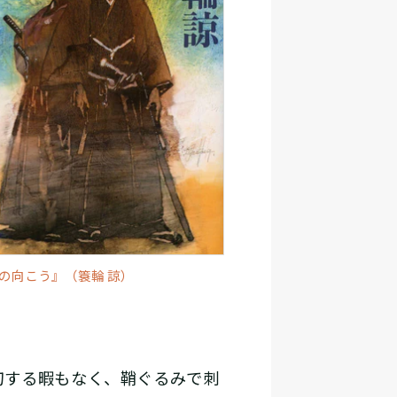
の向こう』（簑輪 諒）
刀する暇もなく、鞘ぐるみで刺