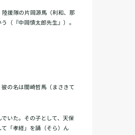
、陸援隊の片岡源馬（利和、那
いう（『中岡慎太郎先生』）。
。彼の名は間崎哲馬（まさきて
でいた。その子として、天保
して「孝経」を誦（そら）ん