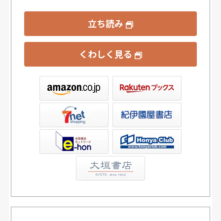
立ち読み
くわしく見る
ックス
屋書店ウェブストア
Club