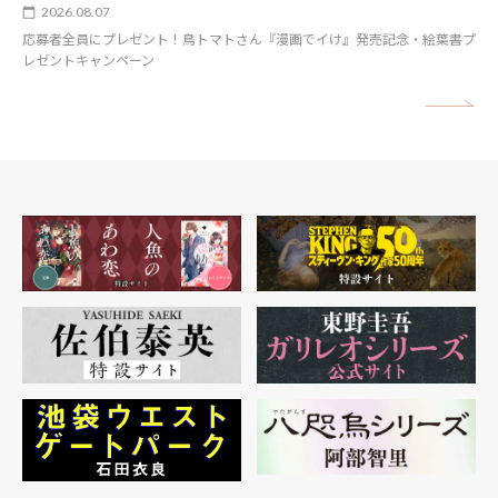
2026.08.07
応募者全員にプレゼント！鳥トマトさん『漫画でイけ』発売記念・絵葉書プ
レゼントキャンペーン
矢