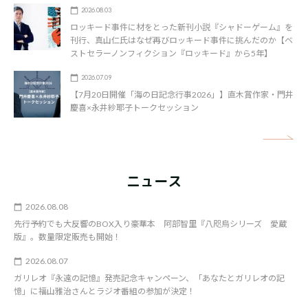
2026.08.03
ロッキード事件に材をとった新刊小説『シャドーゲーム』を
刊行、真山仁氏はなぜ再びロッキード事件に挑んだのか【ベ
ストセラーノンフィクション『ロッキード』から5年】
2026.07.09
【7月20日開催「海の日記念行事2026」】直木賞作家・門井
慶喜×永井紗耶子トークセッション
矢
ニュース
2026.08.08
先行予約でも大反響のBOX入り豪華本 阿部智里『八咫烏シリーズ 愛蔵
版』。数量限定販売も開始！
2026.08.07
ガリレオ『永遠の記憶』発売記念キャンペーン、「あなたとガリレオの記
憶」に福山雅治さんとラジオ番組の参加が決定！