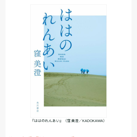
『ははのれんあい』（窪 美澄／KADOKAWA）