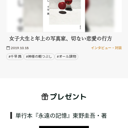
女子大生と年上の写真家、切ない恋愛の行方
2019.10.18
インタビュー・対談
#千早 茜
#神様の暇つぶし
#オール讀物
プレゼント
単行本『永遠の記憶』東野圭吾・著