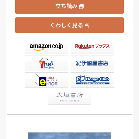
立ち読み
くわしく見る
ックス
屋書店ウェブストア
Club