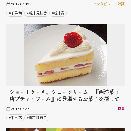
2019.06.13
インタビュー・対談
#千早 茜
#新井 見枝香
#新井賞
ショートケーキ、シュークリーム…『西洋菓子
店プティ・フール』に登場するお菓子を探して
2016.02.27
特集
#千早 茜
#瀬戸 理恵子