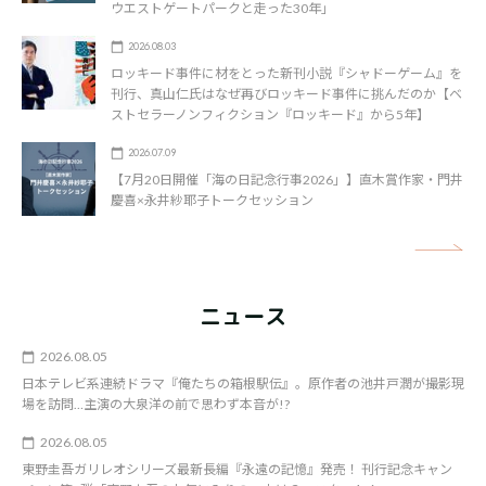
ウエストゲートパークと走った30年」
2026.08.03
ロッキード事件に材をとった新刊小説『シャドーゲーム』を
刊行、真山仁氏はなぜ再びロッキード事件に挑んだのか【ベ
ストセラーノンフィクション『ロッキード』から5年】
2026.07.09
【7月20日開催「海の日記念行事2026」】直木賞作家・門井
慶喜×永井紗耶子トークセッション
矢
ニュース
2026.08.05
日本テレビ系連続ドラマ『俺たちの箱根駅伝』。原作者の池井戸潤が撮影現
場を訪問…主演の大泉洋の前で思わず本音が!?
2026.08.05
東野圭吾ガリレオシリーズ最新長編『永遠の記憶』発売！ 刊行記念キャン