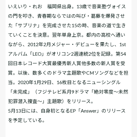
いえいり・れお 福岡県出身。13歳で音楽塾ヴォイス
の門を叩き、青春期ならではの叫び・葛藤を爆発させ
た「サブリナ」を完成させた15の時、音楽の道で生き
ていくことを決意。翌年単身上京。都内の高校へ通い
ながら、2012年2月メジャー・デビューを果たし、1st
アルバム「LEO」がオリコン2週連続2位を記録。第54
回日本レコード大賞最優秀新人賞他多数の新人賞を受
賞。以後、数多くのドラマ主題歌やCMソングなどを担
当。2020年1月29日、16枚目となるニューシングル
「未完成」（フジテレビ系月9ドラマ「絶対零度～未然
犯罪潜入捜査～」主題歌）をリリース。
5月13日には、自身初となるEP「Answer」のリリース
を予定している。