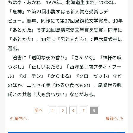
ちはや・あかね 1979年、北海道生まれ。2008年、
『魚神』で第21回小説すばる新人賞を受賞しデ
ビュー。翌年、同作にて第37回泉鏡花文学賞を、13年
『あとかた』で第20回島清恋愛文学賞を受賞。同年に
『あとかた』、14年に『男ともだち』で直木賞候補に
選出。
著書に『透明な夜の香り』『さんかく』『神様の暇
つぶし』『正しい女たち』『西洋菓子店プティ・フー
ル』『ガーデン』『からまる』『クローゼット』など
のほか、エッセイ集『わるい食べもの』、尾崎世界観
氏との共著『犬も食わない』などがある。
前へ
4
5
6
7
8
≪ 最初へ
最後へ ≫