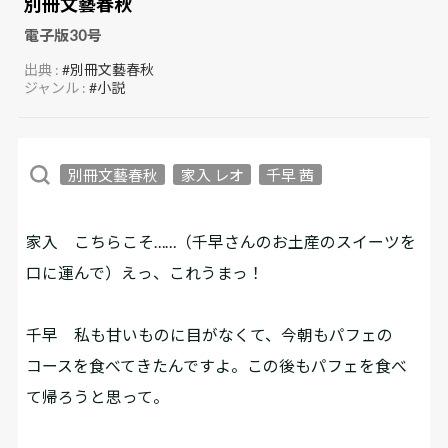
別冊文藝春秋
電子版30号
出典 :
#別冊文藝春秋
ジャンル :
#小説
別冊文藝春秋
家入 レオ
千早 茜
家入
こちらこそ……（千早さんのお土産のスイーツを
口に運んで）えっ、これうまっ！
千早
私も甘いものに目がなくて、今朝もパフェの
コースを食べてきたんですよ。この後もパフェを食べ
て帰ろうと思って。