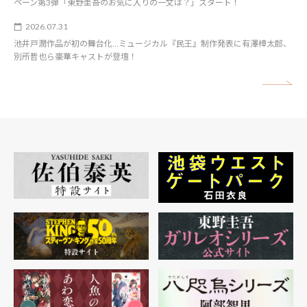
ペーン第3弾「東野圭吾のお気に入りの一文は？」スタート！
2026.07.31
池井戸潤作品が初の舞台化…ミュージカル『民王』制作発表に有澤樟太郎、
別所哲也ら豪華キャストが登壇！
矢