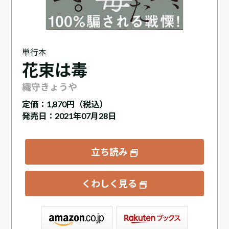
単行本
花束は毒
織守きょうや
定価：
1,870円（税込）
発売日：2021年07月28日
立ち読み
くわしく見る
ックス