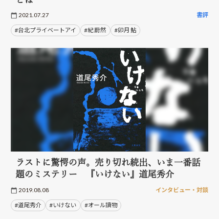
2021.07.27
書評
#台北プライベートアイ
#紀 蔚然
#卯月 鮎
ラストに驚愕の声。売り切れ続出、いま一番話
題のミステリー 『いけない』道尾秀介
2019.08.08
インタビュー・対談
#道尾秀介
#いけない
#オール讀物