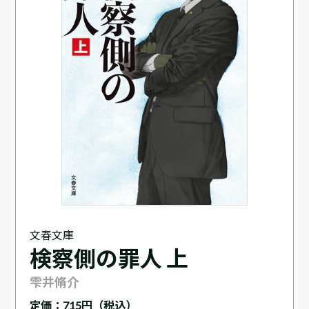
文春文庫
検察側の罪人 上
雫井脩介
定価：
715円（税込）