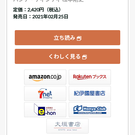
定価：
2,420円（税込）
発売日：2021年02月25日
立ち読み
くわしく見る
ックス
屋書店ウェブストア
Club