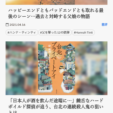
ハッピーエンドともバッドエンドとも取れる最
後のシーン…過去と対峙する父娘の物語
2021.04.16
書評
#ハンナ・ティンティ
#父を撃った12の銃弾
#Hannah Tinti
「日本人が酒を飲んだ途端に…」饒舌なハード
ボイルド探偵が追う、台北の連続殺人鬼の狙い
とは