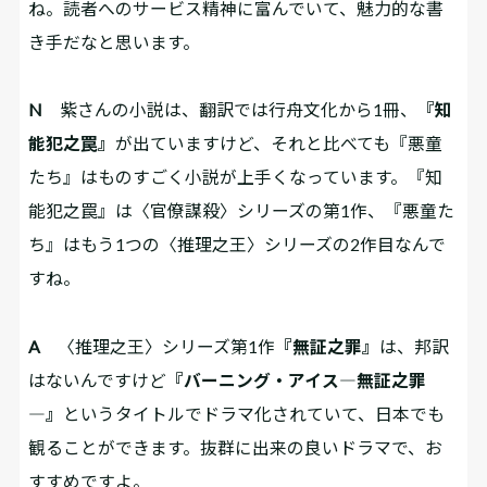
ね。読者へのサービス精神に富んでいて、魅力的な書
き手だなと思います。
N
紫さんの小説は、翻訳では行舟文化から1冊、
『知
能犯之罠』
が出ていますけど、それと比べても『悪童
たち』はものすごく小説が上手くなっています。『知
能犯之罠』は〈官僚謀殺〉シリーズの第1作、『悪童た
ち』はもう1つの〈推理之王〉シリーズの2作目なんで
すね。
A
〈推理之王〉シリーズ第1作
『無証之罪』
は、邦訳
はないんですけど
『バーニング・アイス―無証之罪
―』
というタイトルでドラマ化されていて、日本でも
観ることができます。抜群に出来の良いドラマで、お
すすめですよ。