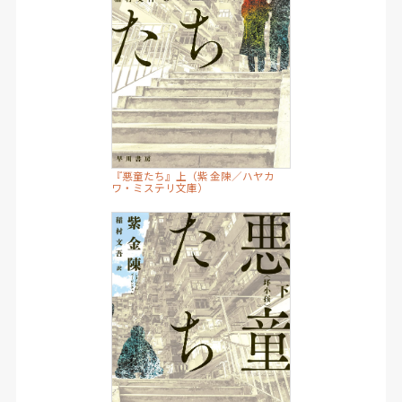
『悪童たち』上（紫 金陳／ハヤカ
ワ・ミステリ文庫）