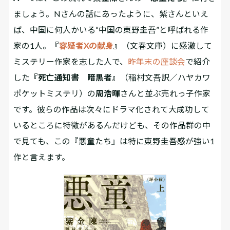
ましょう。Nさんの話にあったように、紫さんといえ
ば、中国に何人かいる“中国の東野圭吾”と呼ばれる作
家の1人。
『
容疑者Xの献身
』
（文春文庫）に感激して
ミステリー作家を志した人で、
昨年末の座談会
で紹介
した
『死亡通知書 暗黒者』
（稲村文吾訳／ハヤカワ
ポケットミステリ）の
周浩暉
さんと並ぶ売れっ子作家
です。彼らの作品は次々にドラマ化されて大成功して
いるところに特徴があるんだけども、その作品群の中
で見ても、この『悪童たち』は特に東野圭吾感が強い1
作と言えます。