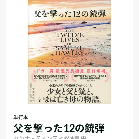
単行本
父を撃った12の銃弾
ハンナ・ティンティ 松本剛史