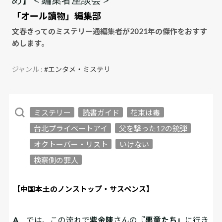
「オール讀物」編集部
文春きってのミステリー通編集者が2021年の傑作をおすす
めします。
ジャンル :
#エンタメ・ミステリ
ミステリー
読書ガイド
花束は毒
台北プライベートアイ
父を撃った12の銃弾
オクトーバー・リスト
いけない
検察側の罪人
【中国本土のノンストップ・サスペンス】
A
では、この流れで
紫金陳
さんの
『悪童たち』
に行き