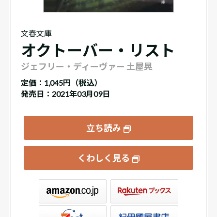
文春文庫
オクトーバー・リスト
ジェフリー・ディーヴァー 土屋晃
定価：
1,045円（税込）
発売日：2021年03月09日
立ち読み
くわしく見る
ックス
屋書店ウェブストア