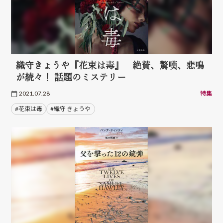
織守きょうや『花束は毒』 絶賛、驚嘆、悲鳴
が続々！ 話題のミステリー
2021.07.28
特集
#花束は毒
#織守 きょうや