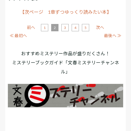
【次ページ 1章ずつゆっくり読みたい本】
前へ
次へ
1
2
3
4
5
≪ 最初へ
最後へ ≫
おすすめミステリー作品が盛りだくさん！
ミステリーブックガイド「文春ミステリーチャンネ
ル」