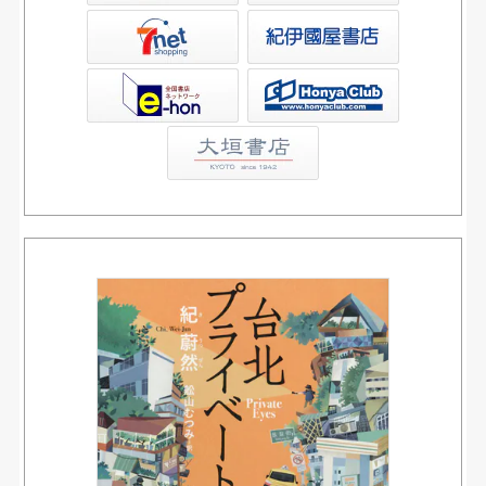
屋書店ウェブストア
Club