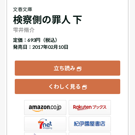
文春文庫
検察側の罪人 下
雫井脩介
定価：
693円（税込）
発売日：2017年02月10日
立ち読み
くわしく見る
ックス
屋書店ウェブストア