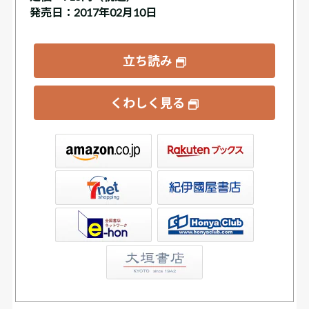
発売日：2017年02月10日
立ち読み
くわしく見る
ックス
屋書店ウェブストア
Club