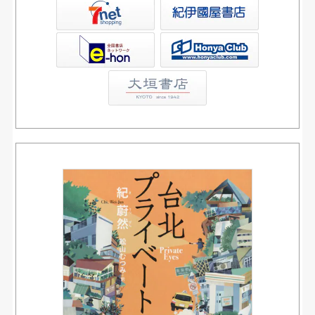
屋書店ウェブストア
Club