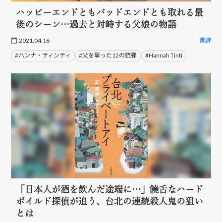
ハッピーエンドともバッドエンドとも取れる最
後のシーン…過去と対峙する父娘の物語
2021.04.16
書評
#ハンナ・ティンティ
#父を撃った12の銃弾
#Hannah Tinti
「日本人が酒を飲んだ途端に…」饒舌なハード
ボイルド探偵が追う、台北の連続殺人鬼の狙い
とは