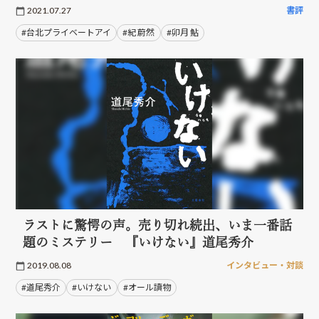
2021.07.27
書評
#台北プライベートアイ
#紀 蔚然
#卯月 鮎
ラストに驚愕の声。売り切れ続出、いま一番話
題のミステリー 『いけない』道尾秀介
2019.08.08
インタビュー・対談
#道尾秀介
#いけない
#オール讀物