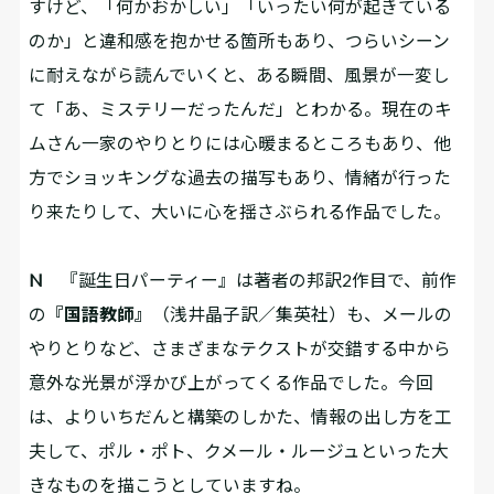
すけど、「何かおかしい」「いったい何が起きている
のか」と違和感を抱かせる箇所もあり、つらいシーン
に耐えながら読んでいくと、ある瞬間、風景が一変し
て「あ、ミステリーだったんだ」とわかる。現在のキ
ムさん一家のやりとりには心暖まるところもあり、他
方でショッキングな過去の描写もあり、情緒が行った
り来たりして、大いに心を揺さぶられる作品でした。
N
『誕生日パーティー』は著者の邦訳2作目で、前作
の
『国語教師』
（浅井晶子訳／集英社）も、メールの
やりとりなど、さまざまなテクストが交錯する中から
意外な光景が浮かび上がってくる作品でした。今回
は、よりいちだんと構築のしかた、情報の出し方を工
夫して、ポル・ポト、クメール・ルージュといった大
きなものを描こうとしていますね。