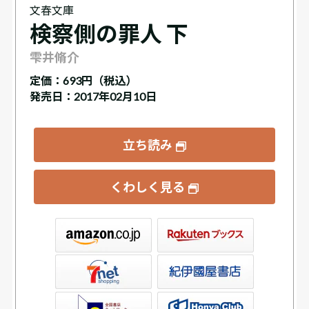
文春文庫
検察側の罪人 下
雫井脩介
定価：
693円（税込）
発売日：2017年02月10日
立ち読み
くわしく見る
ックス
屋書店ウェブストア
Club