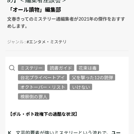
「オール讀物」編集部
文春きってのミステリー通編集者が2021年の傑作をおすす
めします。
ジャンル :
#エンタメ・ミステリ
ミステリー
読書ガイド
花束は毒
台北プライベートアイ
父を撃った12の銃弾
オクトーバー・リスト
いけない
検察側の罪人
【ポル・ポト政権下の過酷な状況】
K
文芸的要素が強いミステリーという流れで、
ユー