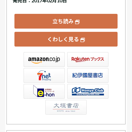
発売日：2017年02月10日
立ち読み
くわしく見る
ックス
屋書店ウェブストア
Club