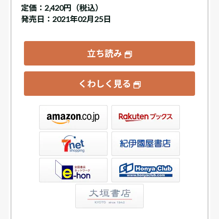
定価：
2,420円（税込）
発売日：2021年02月25日
立ち読み
くわしく見る
ックス
屋書店ウェブストア
Club