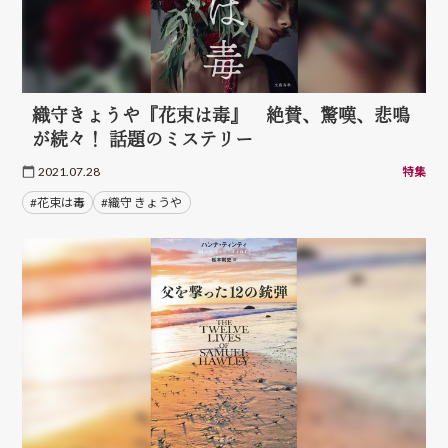
織守きょうや『花束は毒』 絶賛、驚嘆、悲鳴
が続々！ 話題のミステリー
2021.07.28
特集
#花束は毒
#織守 きょうや