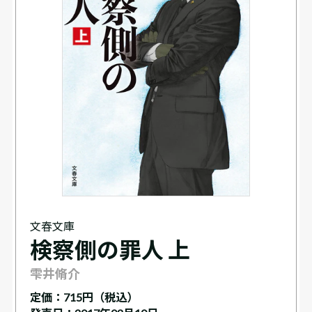
文春文庫
検察側の罪人 上
雫井脩介
定価：
715円（税込）