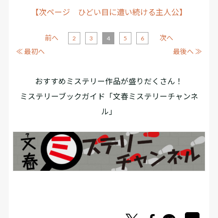
【次ページ ひどい目に遭い続ける主人公】
前へ
次へ
2
3
4
5
6
≪ 最初へ
最後へ ≫
おすすめミステリー作品が盛りだくさん！
ミステリーブックガイド「文春ミステリーチャンネ
ル」