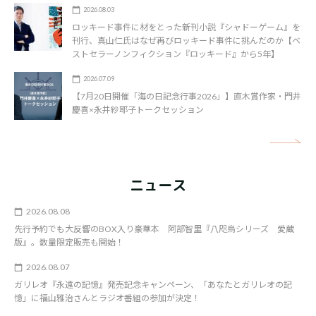
2026.08.03
ロッキード事件に材をとった新刊小説『シャドーゲーム』を
刊行、真山仁氏はなぜ再びロッキード事件に挑んだのか【ベ
ストセラーノンフィクション『ロッキード』から5年】
2026.07.09
【7月20日開催「海の日記念行事2026」】直木賞作家・門井
慶喜×永井紗耶子トークセッション
矢
ニュース
2026.08.08
先行予約でも大反響のBOX入り豪華本 阿部智里『八咫烏シリーズ 愛蔵
版』。数量限定販売も開始！
2026.08.07
ガリレオ『永遠の記憶』発売記念キャンペーン、「あなたとガリレオの記
憶」に福山雅治さんとラジオ番組の参加が決定！