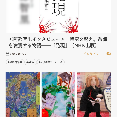
＜阿部智里インタビュー＞ 時空を越え、常識
を凌駕する物語──『発現』（NHK出版）
2019.03.29
インタビュー・対談
#阿部智里
#発現
#八咫烏シリーズ