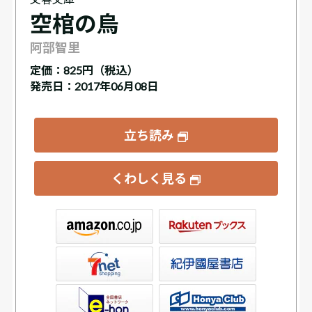
空棺の烏
阿部智里
定価：
825円（税込）
発売日：2017年06月08日
立ち読み
くわしく見る
ックス
屋書店ウェブストア
Club