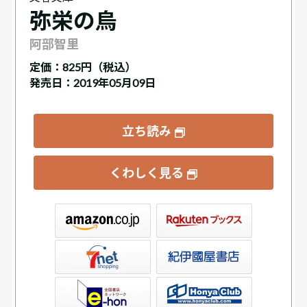
弥栄の烏
阿部智里
定価：
825円（税込）
発売日：2019年05月09日
立ち読み
くわしく見る
ックス
屋書店ウェブストア
Club