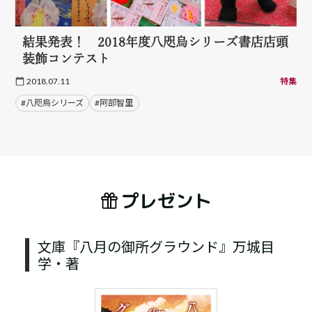
結果発表！ 2018年度八咫烏シリーズ書店店頭
装飾コンテスト
2018.07.11
特集
#八咫烏シリーズ
#阿部智里
プレゼント
文庫『八月の御所グラウンド』万城目
学・著