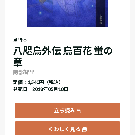
単行本
八咫烏外伝 烏百花 蛍の
章
阿部智里
定価：
1,540円（税込）
発売日：2018年05月10日
立ち読み
くわしく見る