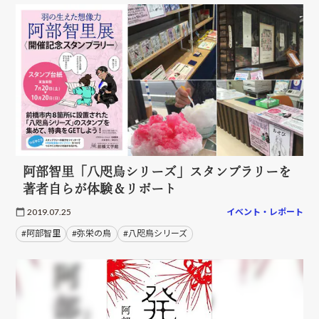
阿部智里「八咫烏シリーズ」スタンプラリーを
著者自らが体験＆リポート
2019.07.25
イベント・レポート
#阿部智里
#弥栄の烏
#八咫烏シリーズ