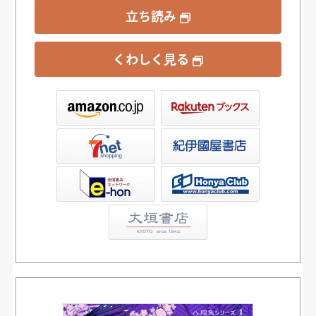
立ち読み
くわしく見る
ックス
屋書店ウェブストア
Club