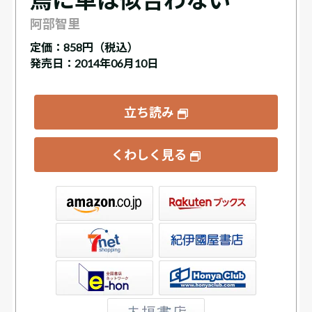
阿部智里
定価：
858円（税込）
発売日：2014年06月10日
立ち読み
くわしく見る
ックス
屋書店ウェブストア
Club