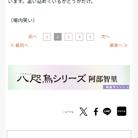
います。追い詰めているかどうかだけ。
（場内笑い）
前へ
次へ
1
2
3
4
5
≪ 最初へ
最後へ ≫
シェアする