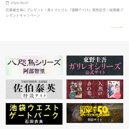
2026.08.07
応募者全員にプレゼント！鳥トマトさん『漫画でイけ』発売記念・絵葉書プ
レゼントキャンペーン
矢