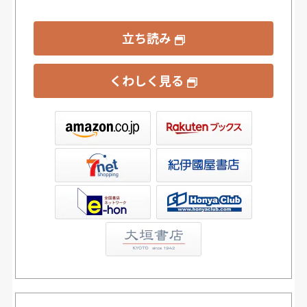
立ち読み
くわしく見る
ックス
屋書店ウェブストア
Club