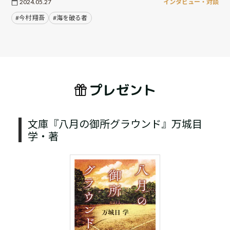
2024.05.27
インタビュー・対談
#今村 翔吾
#海を破る者
プレゼント
文庫『八月の御所グラウンド』万城目
学・著