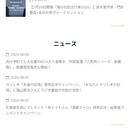
【7月20日開催「海の日記念行事2026」】直木賞作家・門井
慶喜×永井紗耶子トークセッション
矢
ニュース
2026.08.08
先行予約でも大反響のBOX入り豪華本 阿部智里『八咫烏シリーズ 愛蔵
版』。数量限定販売も開始！
2026.08.07
ガリレオ『永遠の記憶』発売記念キャンペーン、「あなたとガリレオの記
憶」に福山雅治さんとラジオ番組の参加が決定！
2026.08.07
応募者全員にプレゼント！鳥トマトさん『漫画でイけ』発売記念・絵葉書プ
レゼントキャンペーン
矢