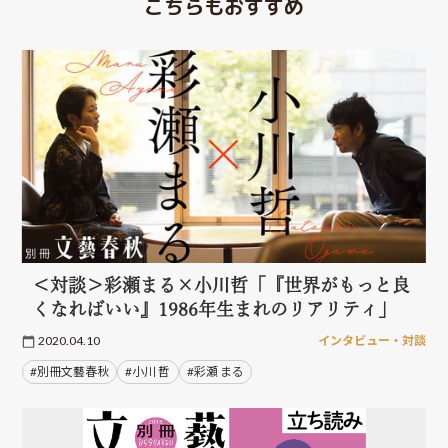
こちらもおすすめ
＜対談＞彩瀬まる×小川哲「『世界がもっと良
くなればいい』1986年生まれのリアリティ」
2020.04.10
インタビュー・対談
#別冊文藝春秋
#小川 哲
#彩瀬 まる