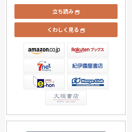
立ち読み
くわしく見る
ックス
屋書店ウェブストア
Club