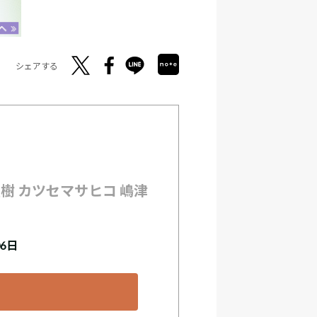
シェアする
弘樹 カツセマサヒコ 嶋津
06日