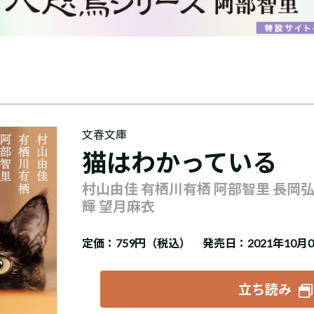
文春文庫
猫はわかっている
村山由佳 有栖川有栖 阿部智里 長岡
輝 望月麻衣
定価：
759円（税込）
発売日：2021年10月
立ち読み