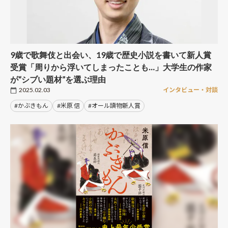
9歳で歌舞伎と出会い、19歳で歴史小説を書いて新人賞
受賞「周りから浮いてしまったことも…」大学生の作家
が“シブい題材”を選ぶ理由
2025.02.03
インタビュー・対談
#かぶきもん
#米原 信
#オール讀物新人賞