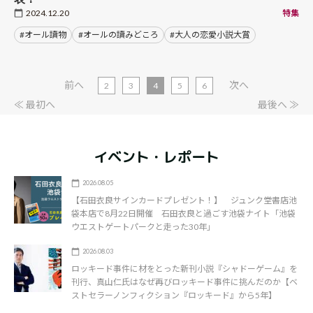
2024.12.20
特集
#オール讀物
#オールの讀みどころ
#大人の恋愛小説大賞
前へ
次へ
2
3
4
5
6
≪ 最初へ
最後へ ≫
イベント・レポート
2026.08.05
【石田衣良サインカードプレゼント！】 ジュンク堂書店池
袋本店で8月22日開催 石田衣良と過ごす池袋ナイト「池袋
ウエストゲートパークと走った30年」
2026.08.03
ロッキード事件に材をとった新刊小説『シャドーゲーム』を
刊行、真山仁氏はなぜ再びロッキード事件に挑んだのか【ベ
ストセラーノンフィクション『ロッキード』から5年】