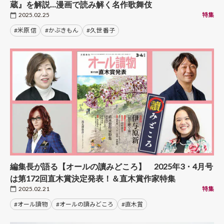
蔵』を解説…漫画で読み解く名作歌舞伎
2025.02.25
特集
#米原 信
#かぶきもん
#久世 番子
編集長が語る【オールの讀みどころ】 2025年3・4月号
は第172回直木賞決定発表！＆直木賞作家特集
2025.02.21
特集
#オール讀物
#オールの讀みどころ
#直木賞