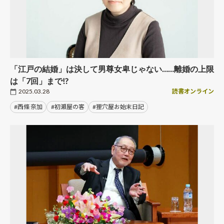
「江戸の結婚」は決して男尊女卑じゃない……離婚の上限
は「7回」まで!?
2025.03.28
読書オンライン
#西條 奈加
#初瀬屋の客
#狸穴屋お始末日記