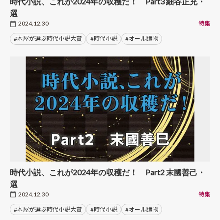
時代小説、これが2024年の収穫だ！ Part3 細谷正充・
選
2024.12.30
特集
#本屋が選ぶ時代小説大賞
#時代小説
#オール讀物
時代小説、これが2024年の収穫だ！ Part2 末國善己・
選
2024.12.30
特集
#本屋が選ぶ時代小説大賞
#時代小説
#オール讀物