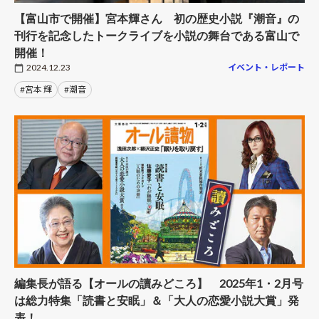
【富山市で開催】宮本輝さん 初の歴史小説『潮音』の
刊行を記念したトークライブを小説の舞台である富山で
開催！
2024.12.23
イベント・レポート
#宮本 輝
#潮音
編集長が語る【オールの讀みどころ】 2025年1・2月号
は総力特集「読書と安眠」＆「大人の恋愛小説大賞」発
表！