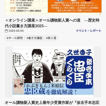
＜オンライン講座＞オール讀物新人賞への道 ―歴史時
代小説書き方講座2025―
2025.03.04
イベント・レポート
#オール讀物
#書き方講座
#新人賞
オール讀物新人賞史上最年少受賞作家が『仮名手本忠臣