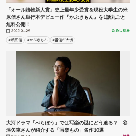
「オール讀物新人賞」史上最年少受賞＆現役大学生の米
原信さん単行本デビュー作『かぶきもん』を1話丸ごと
無料公開！
2025.01.29
ためし読み
#米原 信
#かぶきもん
#盟信が大切
大河ドラマ「べらぼう」では写楽の謎にどう迫る？ 谷
津矢車さんが紹介する「写楽もの」名作10選