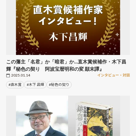
この藩主「名君」か「暗君」か…直木賞候補作・木下昌
輝『秘色の契り 阿波宝暦明和の変 顛末譚』
2025.01.14
インタビュー・対談
#直木賞
#木下 昌輝
#秘色の契り