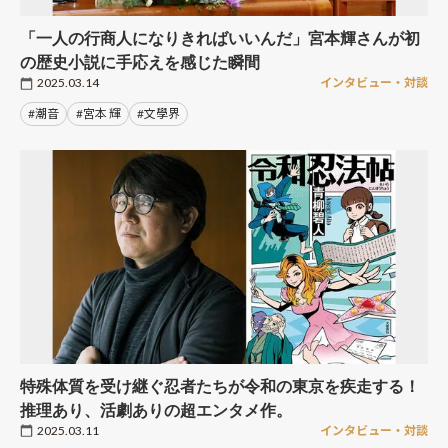
「一人の行商人になりきればいいんだ」宮本輝さんが初
の歴史小説に手応えを感じた瞬間
2025.03.14
インタビュー・対談
#潮音
#宮本 輝
#文學界
特殊体質を受け継ぐ忍者たちが令和の東京を疾走する！
推理あり、活劇ありの超エンタメ作。
2025.03.11
インタビュー・対談