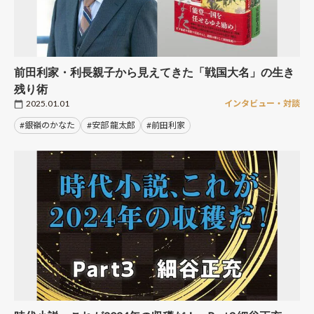
前田利家・利長親子から見えてきた「戦国大名」の生き
残り術
2025.01.01
インタビュー・対談
#銀嶺のかなた
#安部 龍太郎
#前田利家