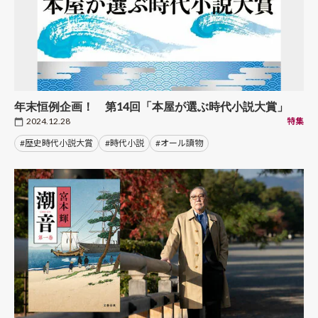
年末恒例企画！ 第14回「本屋が選ぶ時代小説大賞」
2024.12.28
特集
#歴史時代小説大賞
#時代小説
#オール讀物