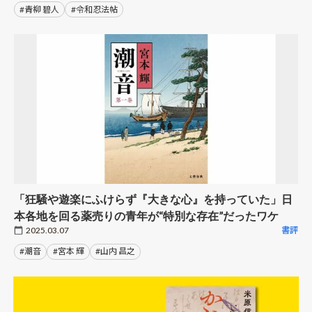
#青柳 碧人
#令和忍法帖
「狂騒や遊楽にふけらず『大きな心』を持っていた」日
本各地を回る薬売りの青年が“特別な存在”だったワケ
2025.03.07
書評
#潮音
#宮本 輝
#山内 昌之