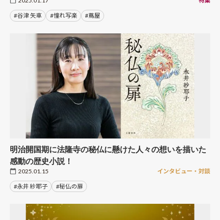
2025.01.17
特集
#谷津 矢車
#憧れ写楽
#蔦屋
明治開国期に法隆寺の秘仏に懸けた人々の想いを描いた
感動の歴史小説！
2025.01.15
インタビュー・対談
#永井 紗耶子
#秘仏の扉