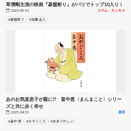
草彅剛主演の映画『碁盤斬り』がパリでトップ10入り！
2025.05.01
コラム・エッセイ
#碁盤斬り
#加藤 正人
あのお気楽息子が親に!? 畠中恵〈まんまこと〉シリー
ズと共に歩く幸せ
2025.04.25
書評
#畠中 恵
#おやごころ
#ああうれしい