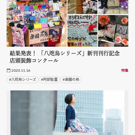
結果発表！ 「八咫烏シリーズ」新刊刊行記念
店頭装飾コンクール
2020.11.16
特集
#八咫烏シリーズ
#阿部智里
#楽園の烏