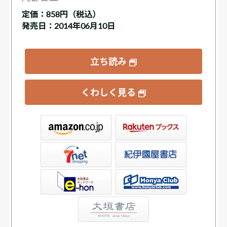
定価：
858円（税込）
発売日：2014年06月10日
立ち読み
くわしく見る
ックス
屋書店ウェブストア
Club