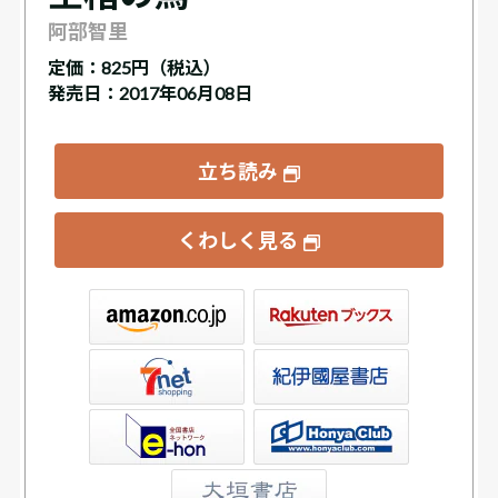
阿部智里
定価：
825円（税込）
発売日：2017年06月08日
立ち読み
くわしく見る
ックス
屋書店ウェブストア
Club