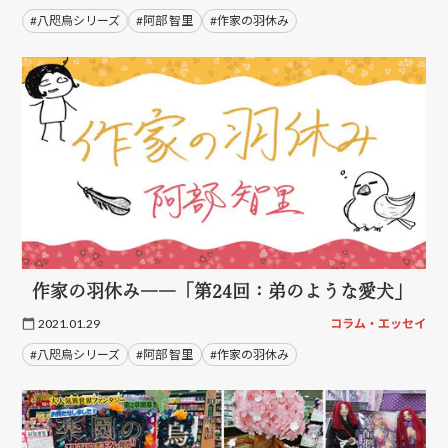
#八咫烏シリーズ
#阿部 智里
#作家の羽休み
作家の羽休み――「第24回：弟のような愛犬」
2021.01.29
コラム・エッセイ
#八咫烏シリーズ
#阿部 智里
#作家の羽休み