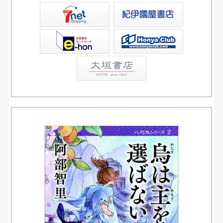
屋書店ウェブストア
Club