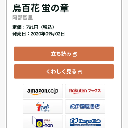
烏百花 蛍の章
阿部智里
定価：
781円（税込）
発売日：2020年09月02日
立ち読み
くわしく見る
ックス
屋書店ウェブストア
Club