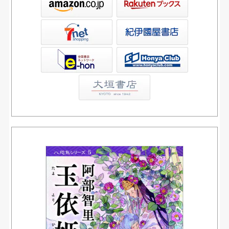
屋書店ウェブストア
Club