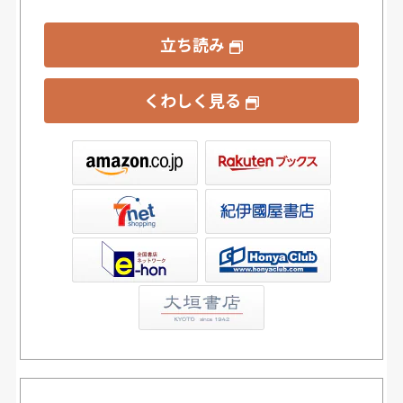
立ち読み
くわしく見る
ックス
屋書店ウェブストア
Club