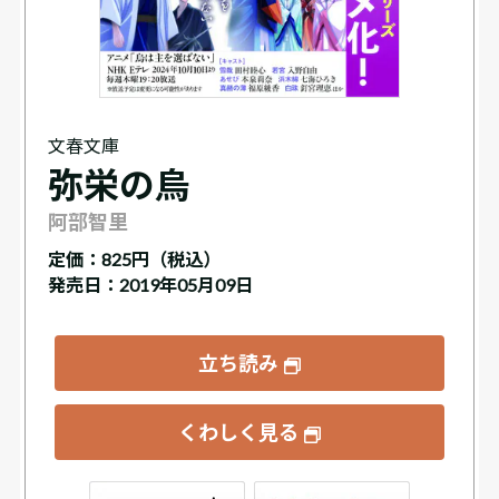
文春文庫
弥栄の烏
阿部智里
定価：
825円（税込）
発売日：2019年05月09日
立ち読み
くわしく見る
ックス