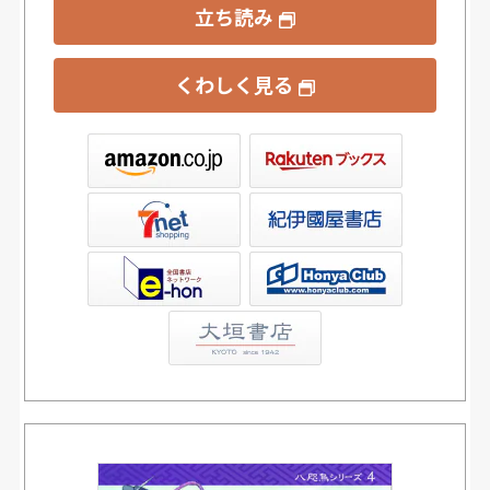
立ち読み
くわしく見る
ックス
屋書店ウェブストア
Club