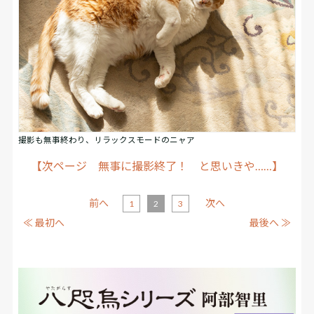
撮影も無事終わり、リラックスモードのニャア
【次ページ 無事に撮影終了！ と思いきや……】
前へ
次へ
1
2
3
≪ 最初へ
最後へ ≫