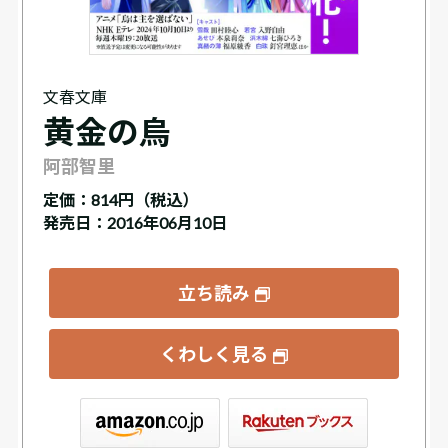
文春文庫
黄金の烏
阿部智里
定価：
814円（税込）
発売日：2016年06月10日
立ち読み
くわしく見る
ックス