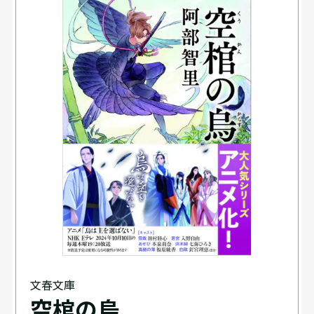
文春文庫
空棺の烏