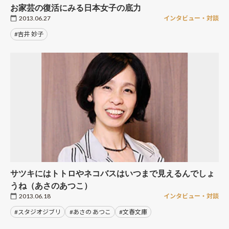
お家芸の復活にみる日本女子の底力
2013.06.27
インタビュー・対談
#吉井 妙子
サツキにはトトロやネコバスはいつまで見えるんでしょ
うね（あさのあつこ）
2013.06.18
インタビュー・対談
#スタジオジブリ
#あさの あつこ
#文春文庫