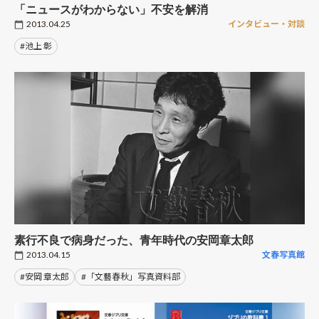
「ニュースがわからない」不安を解消
2013.04.25
インタビュー・対談
#池上 彰
素行不良で病身だった、青年時代の安岡章太郎
2013.04.15
文春写真館
#安岡 章太郎
#「文藝春秋」写真資料部