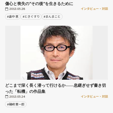
傷心と喪失の"その後"を生きるために
2013.05.28
インタビュー・対談
#畠中 恵
#ときぐすり
#まんまこと
どこまで深く長く潜って行けるか――息継ぎせず書き切
った「転機」の作品集
2013.05.24
インタビュー・対談
#磯﨑 憲一郎