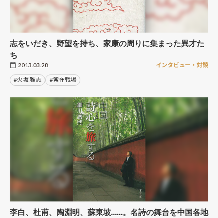
志をいだき、野望を持ち、家康の周りに集まった異才た
ち
2013.03.28
インタビュー・対談
#火坂 雅志
#常在戦場
李白、杜甫、陶淵明、蘇東坡……。名詩の舞台を中国各地