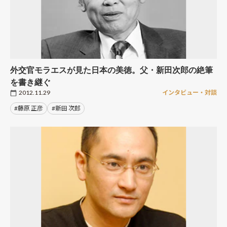
外交官モラエスが見た日本の美徳。父・新田次郎の絶筆
を書き継ぐ
2012.11.29
インタビュー・対談
#藤原 正彦
#新田 次郎