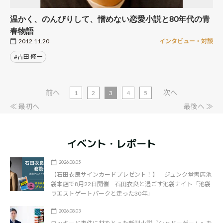
温かく、のんびりして、憎めない恋愛小説と80年代の青
春物語
2012.11.20
インタビュー・対談
#吉田 修一
前へ
次へ
1
2
3
4
5
≪ 最初へ
最後へ ≫
イベント・レポート
2026.08.05
【石田衣良サインカードプレゼント！】 ジュンク堂書店池
袋本店で8月22日開催 石田衣良と過ごす池袋ナイト「池袋
ウエストゲートパークと走った30年」
2026.08.03