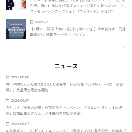
ロッキード事件に材をとった新刊小説『シャドーゲーム』を
刊行、真山仁氏はなぜ再びロッキード事件に挑んだのか【ベ
ストセラーノンフィクション『ロッキード』から5年】
2026.07.09
【7月20日開催「海の日記念行事2026」】直木賞作家・門井
慶喜×永井紗耶子トークセッション
矢
ニュース
2026.08.08
先行予約でも大反響のBOX入り豪華本 阿部智里『八咫烏シリーズ 愛蔵
版』。数量限定販売も開始！
2026.08.07
ガリレオ『永遠の記憶』発売記念キャンペーン、「あなたとガリレオの記
憶」に福山雅治さんとラジオ番組の参加が決定！
2026.08.07
応募者全員にプレゼント！鳥トマトさん『漫画でイけ』発売記念・絵葉書プ