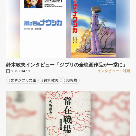
鈴木敏夫インタビュー「ジブリの全映画作品が一堂に」
2013.04.11
インタビュー・対談
#文春ジブリ文庫
#鈴木 敏夫
#宮崎 駿