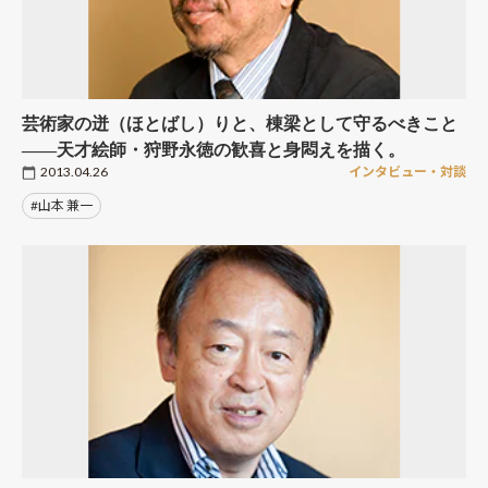
芸術家の迸（ほとばし）りと、棟梁として守るべきこと
――天才絵師・狩野永徳の歓喜と身悶えを描く。
2013.04.26
インタビュー・対談
#山本 兼一