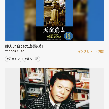
静人と自分の成長の証
2009.11.20
インタビュー・対談
#天童 荒太
#静人日記