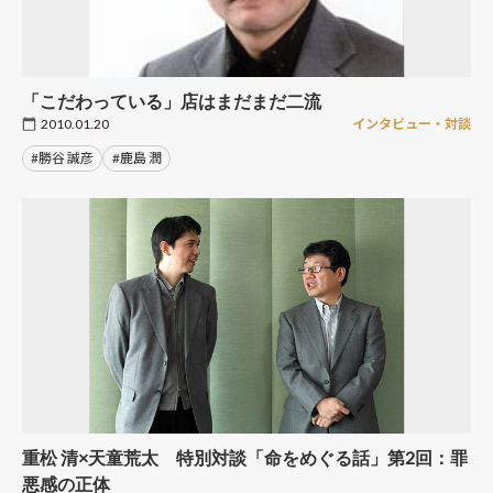
「こだわっている」店はまだまだ二流
2010.01.20
インタビュー・対談
#勝谷 誠彦
#鹿島 潤
重松 清×天童荒太 特別対談「命をめぐる話」第2回：罪
悪感の正体