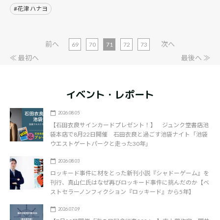
#花津 ハナヨ
前へ
次へ
69
70
71
72
73
≪ 最初へ
最後へ ≫
イベント・レポート
2026.08.05
【石田衣良サインカードプレゼント！】 ジュンク堂書店池
袋本店で8月22日開催 石田衣良と過ごす池袋ナイト「池袋
ウエストゲートパークと走った30年」
2026.08.03
ロッキード事件に材をとった新刊小説『シャドーゲーム』を
刊行、真山仁氏はなぜ再びロッキード事件に挑んだのか【ベ
ストセラーノンフィクション『ロッキード』から5年】
2026.07.09