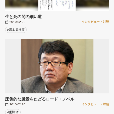
生と死の間の細い道
2010.02.20
インタビュー・対談
#湯本 香樹実
圧倒的な風景をたどるロード・ノベル
2010.02.20
インタビュー・対談
#重松 清