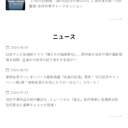
【7月20日開催「海の日記念行事2026」】直木賞作家・門井
慶喜×永井紗耶子トークセッション
矢
ニュース
2026.08.05
日本テレビ系連続ドラマ『俺たちの箱根駅伝』。原作者の池井戸潤が撮影現
場を訪問…主演の大泉洋の前で思わず本音が!?
2026.08.05
東野圭吾ガリレオシリーズ最新長編『永遠の記憶』発売！ 刊行記念キャン
ペーン第3弾「東野圭吾のお気に入りの一文は？」スタート！
2026.07.31
池井戸潤作品が初の舞台化…ミュージカル『民王』制作発表に有澤樟太郎、
別所哲也ら豪華キャストが登壇！
矢