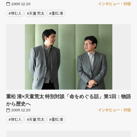
2009.12.20
インタビュー・対談
#悼む人
#天童 荒太
#重松 清
重松 清×天童荒太 特別対談「命をめぐる話」第1回：物語
から歴史へ
2009.12.20
インタビュー・対談
#悼む人
#天童 荒太
#重松 清