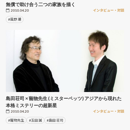
無償で助け合う二つの家族を描く
2010.04.20
インタビュー・対談
#風野 潮
島田荘司 × 寵物先生 (ミスターペッツ) アジアから現れた
本格ミステリーの超新星
2010.04.20
インタビュー・対談
#寵物先生
#玉田 誠
#島田 荘司