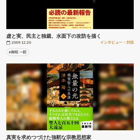
虚と実、民主と独裁、水面下の攻防を描く
2009.12.20
インタビュー・対談
#興梠 一郎
真実を求めつづけた強靭な宗教思想家