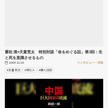
重松 清×天童荒太 特別対談「命をめぐる話」第3回：生
と死を意識させるもの
2009.12.20
インタビュー・対談
#天童 荒太
#悼む人
#静人日記