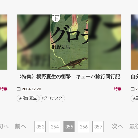
〈特集〉桐野夏生の衝撃 キューバ旅行同行記
自
特集
2004.12.20
特集
2
#桐野 夏生
#グロテスク
#
初へ
前へ
次へ
最
353
354
355
356
357