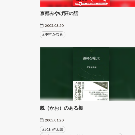
京都みやげ狂の話
2005.03.20
#沖村 かなみ
貌（かお）のある棚
2005.01.20
#沢木 耕太郎