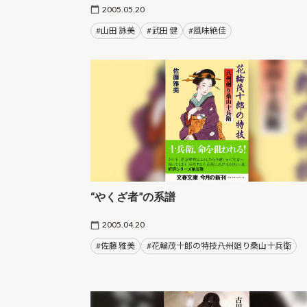
2005.05.20
#山田 詠美
#武田 健
#風味絶佳
“やくざ者”の系譜
2005.04.20
#佐藤 雅美
#花輪茂十郎の特技――八州廻り桑山十兵衛