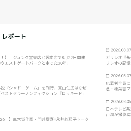
・レポート
2026.08.0
！】 ジュンク堂書店池袋本店で8月22日開催
ガリレオ『永
ウエストゲートパークと走った30年」
リレオの記憶
2026.08.0
応募者全員に
小説『シャドーゲーム』を刊行、真山仁氏はなぜ
念・絵葉書プ
【ベストセラーノンフィクション『ロッキード』
2026.08.0
日本テレビ系
戸潤が撮影現
026」】直木賞作家・門井慶喜×永井紗耶子トーク