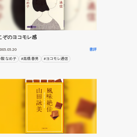
こぞのヨコモレ感
005.05.20
書評
辛酸 なめ子
#高橋 春男
#ヨコモレ通信