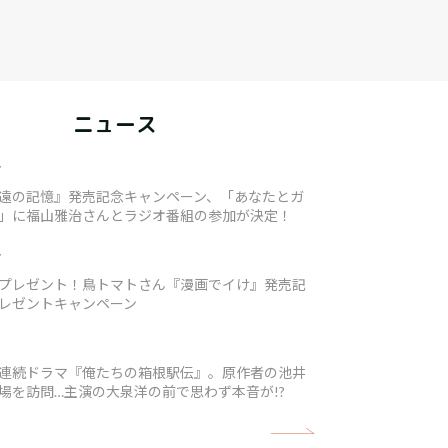
ニュース
7
遠の記憶』発売記念キャンペーン、「あなたとガ
」に福山雅治さんとラジオ番組の参加が決定！
7
プレゼント！鳥トマトさん『漫画でイけ』発売記
レゼントキャンペーン
5
連続ドラマ『俺たちの箱根駅伝』。原作者の池井
場を訪問…主演の大泉洋の前で思わず本音が!?
矢印