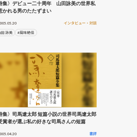
特集〉デビュー二十周年 山田詠美の世界私
惹かれる男のたたずまい
005.05.20
インタビュー・対談
山田 詠美
#風味絶佳
特集〉司馬遼太郎 短篇小説の世界司馬遼太郎
受賞者が選ぶ私の好きな司馬さんの短篇
005.04.20
書評