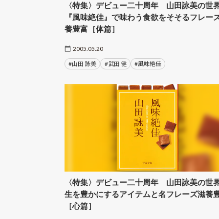
〈特集〉デビュー二十周年 山田詠美の世
『風味絶佳』で味わう食欲をそそるフレー
養豊富［体篇］
2005.05.20
#山田 詠美
#武田 健
#風味絶佳
〈特集〉デビュー二十周年 山田詠美の世
生を豊かにするアイテムと名フレーズ滋養
［心篇］