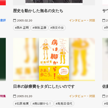
歴史を動かした無名の女たち
サ
書評
2005.02.20
インタビュー・対談
2
#西木 正明
#保阪 正康
#孫文の女
#
日本の診療費をタダにしたいのです
佐
特集
2005.01.20
インタビュー・対談
2
#石原 結實
#病は脚から！
#鳥兎沼 佳代
#