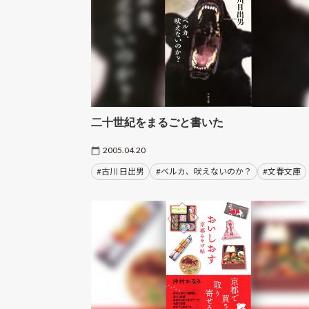
二十世紀をまるごと書いた
2005.04.20
#古川 日出男
#ベルカ、吠えないのか？
#文春文庫