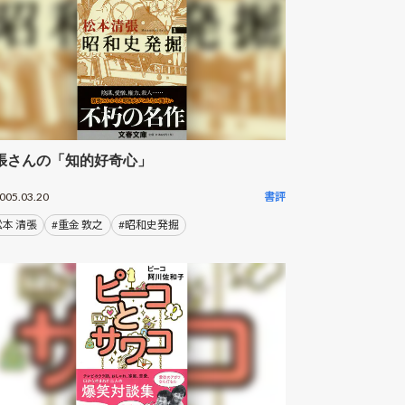
張さんの「知的好奇心」
005.03.20
書評
松本 清張
#重金 敦之
#昭和史発掘