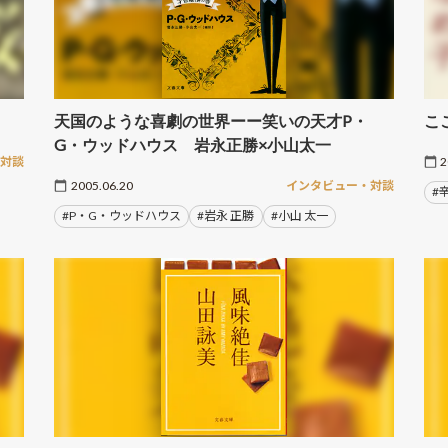
天国のような喜劇の世界ーー笑いの天才P・
こ
G・ウッドハウス 岩永正勝×小山太一
・対談
2
2005.06.20
インタビュー・対談
#
#P・G・ウッドハウス
#岩永 正勝
#小山 太一