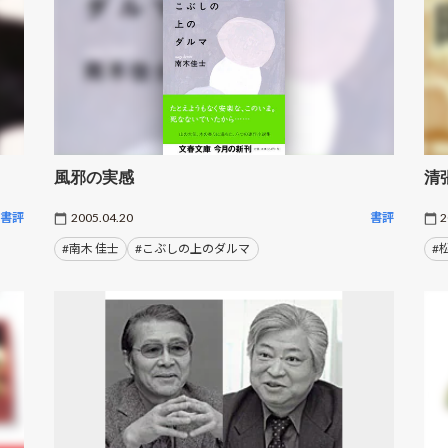
風邪の実感
清
書評
2005.04.20
書評
2
#南木 佳士
#こぶしの上のダルマ
#