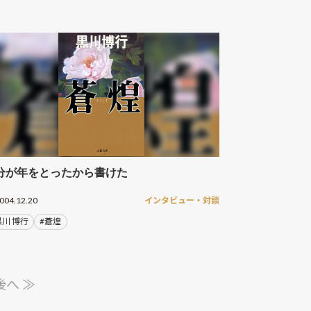
分が年をとったから書けた
004.12.20
インタビュー・対談
黒川 博行
#蒼煌
後へ ≫