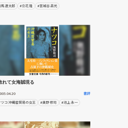
司馬 遼太郎
#立花 隆
#宮城谷 昌光
敗れて女海賊現る
005.04.20
書評
ナツコ 沖縄密貿易の女王
#奥野 修司
#池上 永一