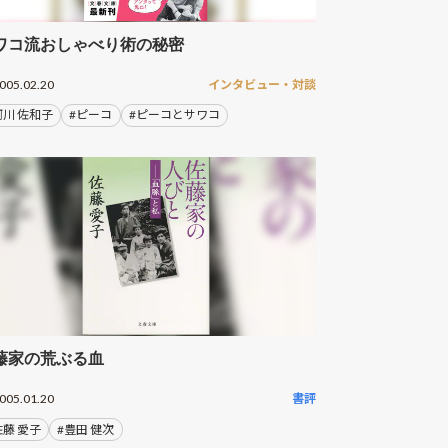
ワコ流おしゃべり術の秘密
005.02.20
インタビュー・対談
阿川 佐和子
#ピーコ
#ピーコとサワコ
藤家の荒ぶる血
005.01.20
書評
佐藤 愛子
#豊田 健次