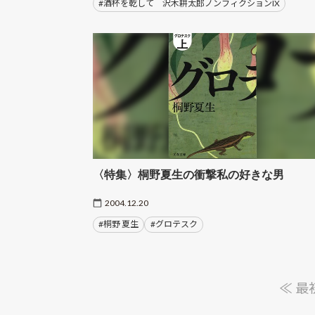
#酒杯を乾して 沢木耕太郎ノンフィクションIX
〈特集〉桐野夏生の衝撃私の好きな男
2004.12.20
#桐野 夏生
#グロテスク
≪ 最