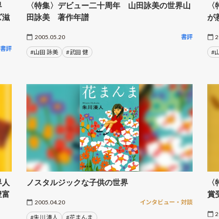
界
〈特集〉デビュー二十周年 山田詠美の世界山
〈
ズ滋
田詠美 著作年譜
が
2005.05.20
書評
2
書評
#山田 詠美
#武田 健
#
界人
ノスタルジックな子供の世界
〈
豊富
賞
2005.04.20
インタビュー・対談
2
#朱川 湊人
#花まんま