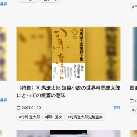
書評
#
〈特集〉司馬遼太郎 短篇小説の世界司馬遼太郎
国
にとっての短篇の意味
書評
2
2005.04.20
書評
#
#司馬 遼太郎
#関川 夏央
#司馬遼太郎短篇全集