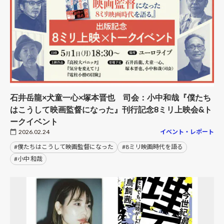
石井岳龍×犬童一心×塚本晋也 司会：小中和哉『僕たち
はこうして映画監督になった』刊行記念8ミリ上映会&ト
ークイベント
2026.02.24
イベント・レポート
#僕たちはこうして映画監督になった
#8ミリ映画時代を語る
#小中 和哉