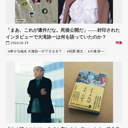
「まあ、これが遺作だな。死後公開だ」――封印された
インタビューで大滝詠一は何を語っていたのか？
2026.03.19
特集
#幸せな結末 大滝詠一ができるまで
#萩原 健太
#大滝 詠一