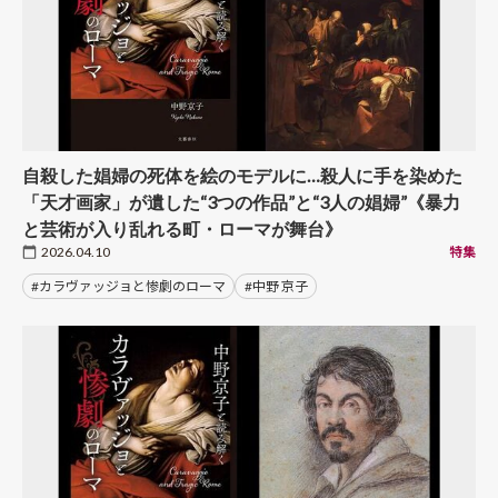
自殺した娼婦の死体を絵のモデルに…殺人に手を染めた
「天才画家」が遺した“3つの作品”と“3人の娼婦”《暴力
と芸術が入り乱れる町・ローマが舞台》
2026.04.10
特集
#カラヴァッジョと惨劇のローマ
#中野 京子