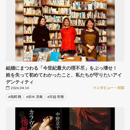
結婚にまつわる「今世紀最大の理不尽」をぶっ壊せ！
姓を失って初めてわかったこと、私たちが守りたいアイ
デンティティ
2026.04.14
インタビュー・対談
#鳥飼 茜
#鈴木 涼美
#井田 奈穂