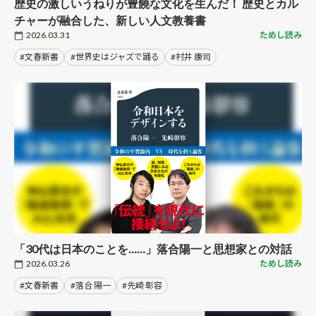
歴史の激しいうねりが豊饒な文化を生んだ！ 歴史とカル
チャーが融合した、新しい人文教養書
2026.03.31
ためし読み
#文春新書
#世界史はジャズで踊る
#村井 康司
「30代は日本のことを……」落合陽一と思想家との対話
2026.03.26
ためし読み
#文春新書
#落合 陽一
#先崎 彰容