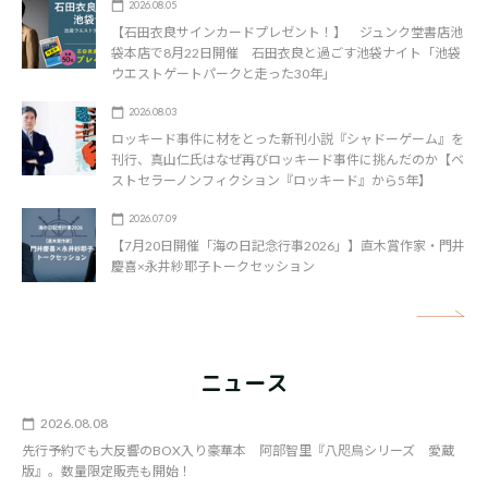
2026.08.05
【石田衣良サインカードプレゼント！】 ジュンク堂書店池
袋本店で8月22日開催 石田衣良と過ごす池袋ナイト「池袋
ウエストゲートパークと走った30年」
2026.08.03
ロッキード事件に材をとった新刊小説『シャドーゲーム』を
刊行、真山仁氏はなぜ再びロッキード事件に挑んだのか【ベ
ストセラーノンフィクション『ロッキード』から5年】
2026.07.09
【7月20日開催「海の日記念行事2026」】直木賞作家・門井
慶喜×永井紗耶子トークセッション
矢
ニュース
2026.08.08
先行予約でも大反響のBOX入り豪華本 阿部智里『八咫烏シリーズ 愛蔵
版』。数量限定販売も開始！