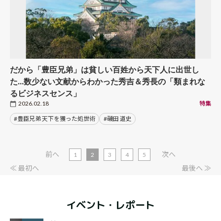
だから「豊臣兄弟」は貧しい百姓から天下人に出世し
た…数少ない文献からわかった秀吉＆秀長の「類まれな
るビジネスセンス」
2026.02.18
特集
#豊臣兄弟 天下を獲った処世術
#磯田 道史
前へ
次へ
1
2
3
4
5
≪ 最初へ
最後へ ≫
イベント・レポート