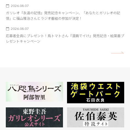
2026.08.07
ガリレオ『永遠の記憶』発売記念キャンペーン、「あなたとガリレオの記
憶」に福山雅治さんとラジオ番組の参加が決定！
2026.08.07
応募者全員にプレゼント！鳥トマトさん『漫画でイけ』発売記念・絵葉書プ
レゼントキャンペーン
矢