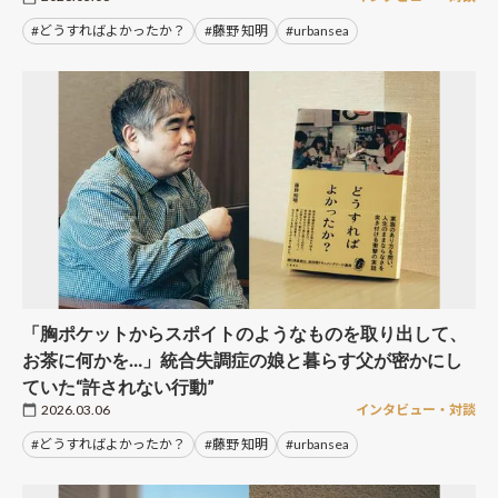
#どうすればよかったか？
#藤野 知明
#urbansea
「胸ポケットからスポイトのようなものを取り出して、
お茶に何かを…」統合失調症の娘と暮らす父が密かにし
ていた“許されない行動”
2026.03.06
インタビュー・対談
#どうすればよかったか？
#藤野 知明
#urbansea