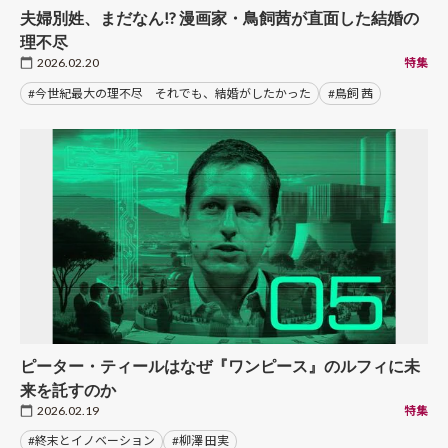
夫婦別姓、まだなん!? 漫画家・鳥飼茜が直面した結婚の
理不尽
2026.02.20
特集
#今世紀最大の理不尽 それでも、結婚がしたかった
#鳥飼 茜
ピーター・ティールはなぜ『ワンピース』のルフィに未
来を託すのか
2026.02.19
特集
#終末とイノベーション
#柳澤 田実