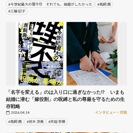
#今世紀最大の理不尽 それでも、結婚がしたかった
#鳥飼 茜
#三輪 記子
「名字を変える」のは入り口に過ぎなかった!? いまも
結婚に潜む「嫁役割」の呪縛と私の尊厳を守るための生
存戦略
2026.04.14
インタビュー・対談
#鳥飼 茜
#鈴木 涼美
#井田 奈穂