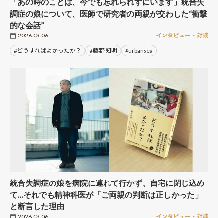
「あの時のことは、今でも忘れられずにいます」統合失
調症の娘について、医師で研究者の両親が交わした“衝撃
的な会話”
2026.03.06
インタビュー・対談
#どうすればよかったか？
#藤野 知明
#urbansea
統合失調症の娘を病院に連れて行かず、自宅に閉じ込め
て…それでも精神科医が「ご両親の判断は正しかった」
と断言した理由
2026.03.06
インタビュー・対談