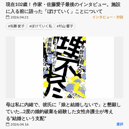
現在102歳！ 作家・佐藤愛子最後のインタビュー。施設
に入る前に語った「ぼけていく」ことについて
2026.04.21
インタビュー・対談
#佐藤 愛子
#ぼけていく私
#杉山 響子
母は私に内緒で、彼氏に「娘と結婚しないで」と懇願し
ていた…2度の婚約破棄を経験した女性弁護士が考え
る“結婚という支配”
2026.04.16
書評