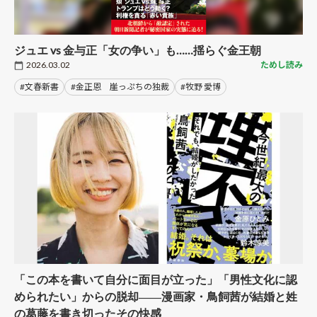
ジュエ vs 金与正「女の争い」も……揺らぐ金王朝
2026.03.02
ためし読み
#文春新書
#金正恩 崖っぷちの独裁
#牧野 愛博
「この本を書いて自分に面目が立った」「男性文化に認
められたい」からの脱却――漫画家・鳥飼茜が結婚と姓
の葛藤を書き切ったその快感