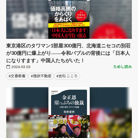
東京港区のタワマン1部屋300億円、北海道ニセコの別荘
が30億円に爆上がり――令和バブルの背後には「日本人
になりすます」中国人たちがいた！
2026.03.03
ためし読み
#文春新書
#強欲不動産
#吉松 こころ