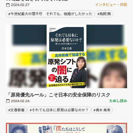
2026.02.27
インタビュー・対談
#今世紀最大の理不尽 それでも、結婚がしたかった
#鳥飼 茜
「原発優先ルール」こそ日本の安全保障のリスク
2026.02.26
ためし読み
#文春新書
#それでも日本に原発は必要なのか？
#青木 美希