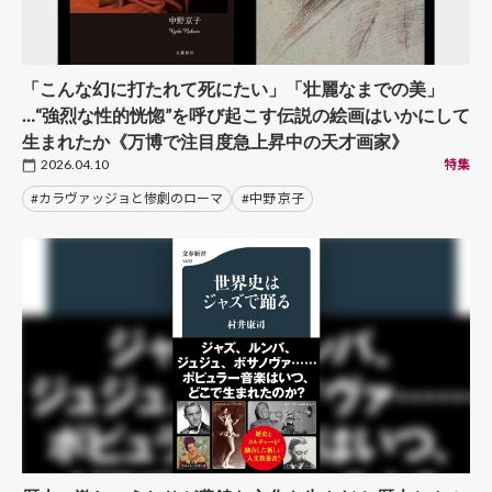
「こんな幻に打たれて死にたい」「壮麗なまでの美」
…“強烈な性的恍惚”を呼び起こす伝説の絵画はいかにして
生まれたか《万博で注目度急上昇中の天才画家》
2026.04.10
特集
#カラヴァッジョと惨劇のローマ
#中野 京子