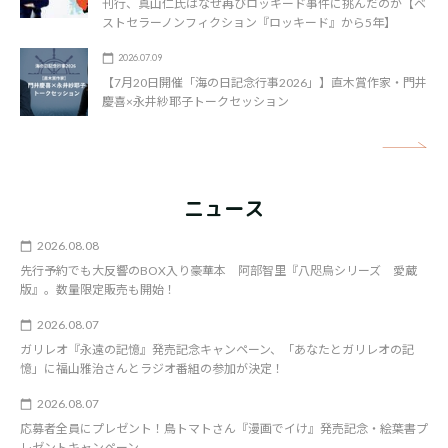
刊行、真山仁氏はなぜ再びロッキード事件に挑んだのか【ベ
ストセラーノンフィクション『ロッキード』から5年】
2026.07.09
【7月20日開催「海の日記念行事2026」】直木賞作家・門井
慶喜×永井紗耶子トークセッション
矢
ニュース
2026.08.08
先行予約でも大反響のBOX入り豪華本 阿部智里『八咫烏シリーズ 愛蔵
版』。数量限定販売も開始！
2026.08.07
ガリレオ『永遠の記憶』発売記念キャンペーン、「あなたとガリレオの記
憶」に福山雅治さんとラジオ番組の参加が決定！
2026.08.07
応募者全員にプレゼント！鳥トマトさん『漫画でイけ』発売記念・絵葉書プ
レゼントキャンペーン