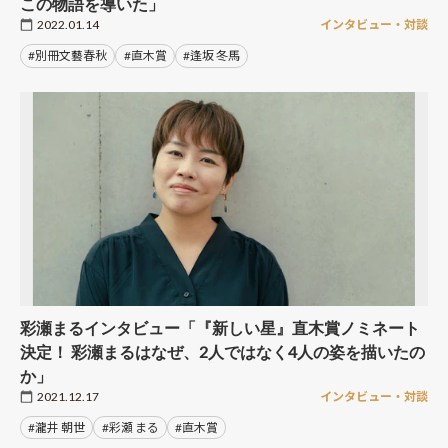
この物語を導いた」
2022.01.14
インタビュー・対談
#別冊文藝春秋
#直木賞
#逢坂 冬馬
彩瀬まるインタビュー「『新しい星』直木賞ノミネート
決定！ 彩瀬まるはなぜ、2人ではなく4人の姿を描いたの
か」
2021.12.17
インタビュー・対談
#瀧井 朝世
#彩瀬 まる
#直木賞