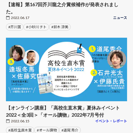
【速報】第167回芥川龍之介賞候補作が発表されまし
た。
2022.06.17
ニュース
#芥川賞
#小砂川 チト
#鈴木 涼美
【オンライン講座】「高校生直木賞」夏休みイベント
2022＜全3回＞「オール讀物」2022年7月号付
2022.06.15
イベント・レポート
#高校生直木賞
#オール讀物
#道尾 秀介