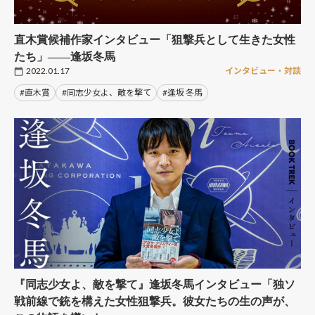
直木賞候補作家インタビュー「狙撃兵として生きた女性
たち」――逢坂冬馬
2022.01.17
インタビュー・対談
#直木賞
#同志少女よ、敵を撃て
#逢坂 冬馬
『同志少女よ、敵を撃て』逢坂冬馬インタビュー「独ソ
戦前線で銃を構えた女性狙撃兵。彼女たちの生の声が、