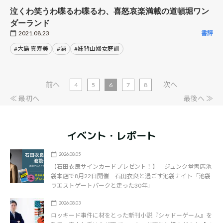
泣くわ笑うわ喋るわ喋るわ、喜怒哀楽満載の道頓堀ワン
ダーランド
2021.08.23
書評
#大島 真寿美
#渦
#妹背山婦女庭訓
前へ
次へ
4
5
6
7
8
≪ 最初へ
最後へ ≫
イベント・レポート
2026.08.05
【石田衣良サインカードプレゼント！】 ジュンク堂書店池
袋本店で8月22日開催 石田衣良と過ごす池袋ナイト「池袋
ウエストゲートパークと走った30年」
2026.08.03
ロッキード事件に材をとった新刊小説『シャドーゲーム』を