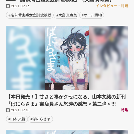
2021.09.15
インタビュー・対談
#結 妹背山婦女庭訓 波模様
#大島 真寿美
#オール讀物
【本日発売！】甘さと毒がクセになる、山本文緒の新刊
『ばにらさま』書店員さん怒涛の感想＜第二弾＞!!!
2021.09.13
特集
#山本 文緒
#ばにらさま