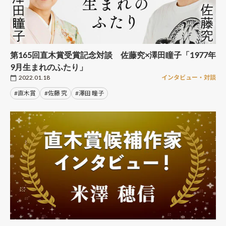
第165回直木賞受賞記念対談 佐藤究×澤田瞳子「1977年
9月生まれのふたり」
2022.01.18
インタビュー・対談
#直木賞
#佐藤 究
#澤田 瞳子