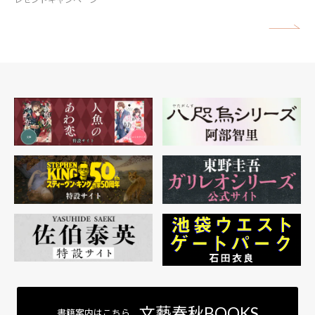
矢
文藝春秋BOOKS
書籍案内はこちら