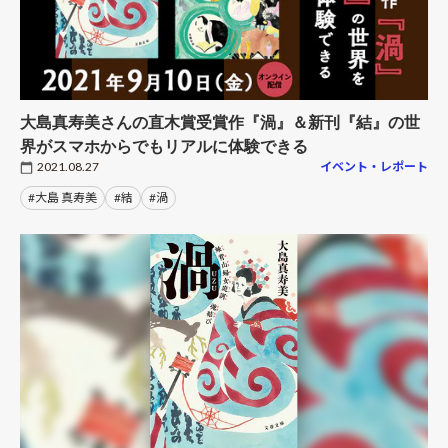
大島真寿美さんの直木賞受賞作『渦』＆新刊『結』の世
界がスマホからでもリアルに体験できる
2021.08.27
イベント・レポート
#大島 真寿美
#結
#渦