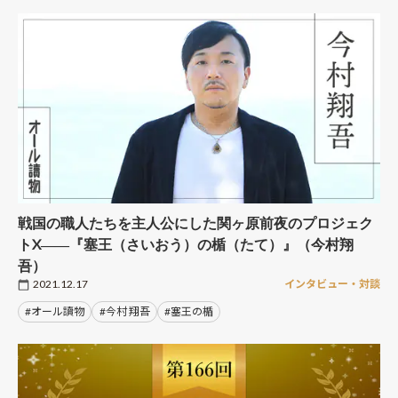
戦国の職人たちを主人公にした関ヶ原前夜のプロジェク
トX――『塞王（さいおう）の楯（たて）』（今村翔
吾）
2021.12.17
インタビュー・対談
#オール讀物
#今村 翔吾
#塞王の楯