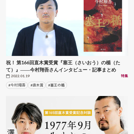
祝！ 第166回直木賞受賞『塞王（さいおう）の楯（た
て）』――今村翔吾さんインタビュー・記事まとめ
2022.01.19
特集
#今村 翔吾
#直木賞
#塞王の楯