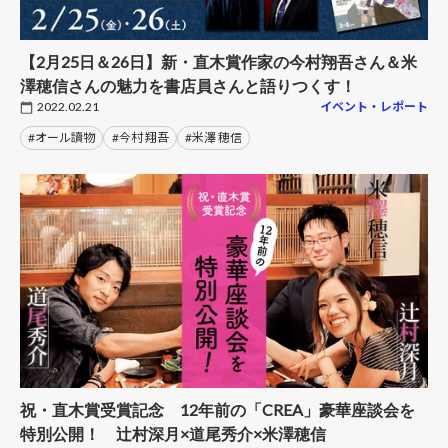
【2月25日＆26日】新・直木賞作家の今村翔吾さん＆米
澤穂信さんの魅力を書店員さんと語りつくす！
2022.02.21
イベント・レポート
#オール讀物
#今村 翔吾
#米澤 穂信
祝・直木賞受賞記念 12年前の「CREA」豪華座談会を
特別公開！ 辻村深月×道尾秀介×米澤穂信