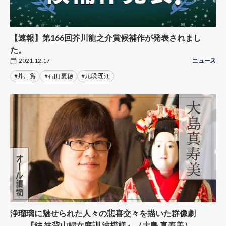
【速報】第166回芥川龍之介賞候補作が発表されまし
た。
2021.12.17
ニュース
#芥川賞
#石田 夏穂
#九段 理江
浄瑠璃に魅せられた人々の悲喜交々を描いた群像劇
――『結 妹背山婦女庭訓 波模様』（大島 真寿美）