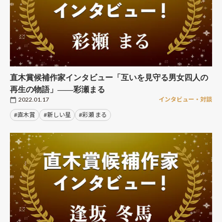
直木賞候補作家インタビュー「互いを見守る男女四人の
再生の物語」――彩瀬まる
2022.01.17
インタビュー・対談
#直木賞
#新しい星
#彩瀬 まる