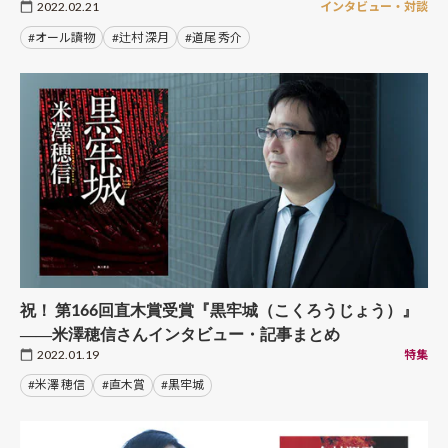
2022.02.21
インタビュー・対談
#オール讀物
#辻村 深月
#道尾 秀介
祝！ 第166回直木賞受賞『黒牢城（こくろうじょう）』
――米澤穂信さんインタビュー・記事まとめ
2022.01.19
特集
#米澤 穂信
#直木賞
#黒牢城