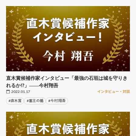
直木賞候補作家インタビュー「最強の石垣は城を守りき
れるか!?」――今村翔吾
2022.01.17
インタビュー・対談
#直木賞
#塞王の楯
#今村 翔吾