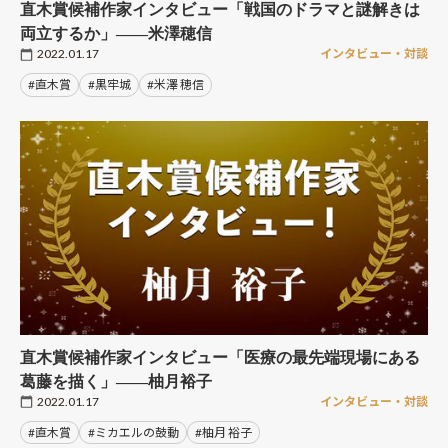
直木賞候補作家インタビュー「戦国のドラマと謎解きは
両立するか」――米澤穂信
2022.01.17
インタビュー・対談
#直木賞
#黒牢城
#米澤 穂信
直木賞候補作家インタビュー「医療の最先端現場にある
葛藤を描く」――柚月裕子
2022.01.17
インタビュー・対談
#直木賞
#ミカエルの鼓動
#柚月 裕子