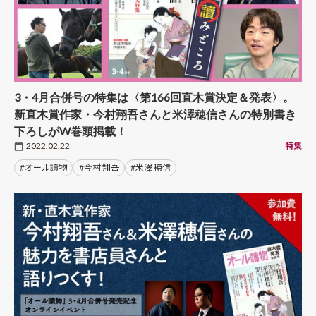
3・4月合併号の特集は〈第166回直木賞決定＆発表〉。
新直木賞作家・今村翔吾さんと米澤穂信さんの特別書き
下ろしがW巻頭掲載！
2022.02.22
特集
#オール讀物
#今村 翔吾
#米澤 穂信