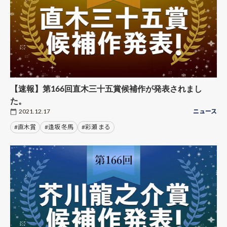
【速報】第166回直木三十五賞候補作が発表されまし
た。
2021.12.17
ニュース
#直木賞
#逢坂 冬馬
#彩瀬 まる