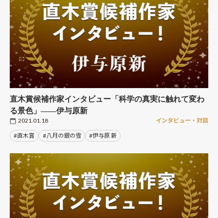
直木賞候補作家インタビュー「科学の真実に触れて変わ
る景色」――伊与原新
2021.01.18
インタビュー・対談
#直木賞
#八月の銀の雪
#伊与原 新