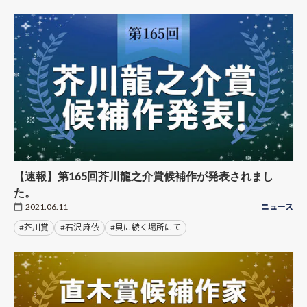
【速報】第165回芥川龍之介賞候補作が発表されまし
た。
2021.06.11
ニュース
#芥川賞
#石沢 麻依
#貝に続く場所にて