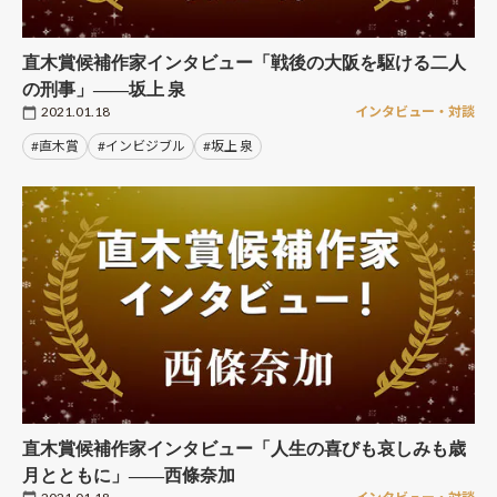
直木賞候補作家インタビュー「戦後の大阪を駆ける二人
の刑事」――坂上 泉
2021.01.18
インタビュー・対談
#直木賞
#インビジブル
#坂上 泉
直木賞候補作家インタビュー「人生の喜びも哀しみも歳
月とともに」――西條奈加