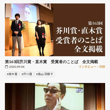
第163回芥川賞・直木賞 受賞者のことば 全文掲載
2020.09.04
インタビュー・対談
#直木賞
#芥川賞
#高山 羽根子