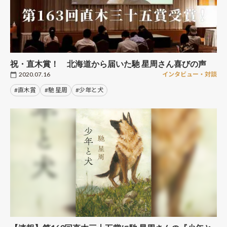
祝・直木賞！ 北海道から届いた馳 星周さん喜びの声
2020.07.16
インタビュー・対談
#直木賞
#馳 星周
#少年と犬