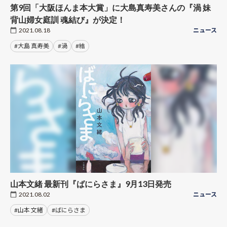
第9回「大阪ほんま本大賞」に大島真寿美さんの『渦 妹
背山婦女庭訓 魂結び』が決定！
2021.08.18
ニュース
#大島 真寿美
#渦
#結
山本文緒 最新刊『ばにらさま』9月13日発売
2021.08.02
ニュース
#山本 文緒
#ばにらさま