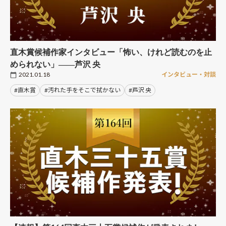
直木賞候補作家インタビュー「怖い、けれど読むのを止
められない」――芦沢 央
2021.01.18
インタビュー・対談
#直木賞
#汚れた手をそこで拭かない
#芦沢 央