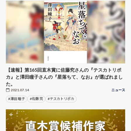
【速報】第165回直木賞に佐藤究さんの『テスカトリポ
カ』と澤田瞳子さんの『星落ちて、なお』が選ばれまし
た。
2021.07.14
ニュース
#澤田 瞳子
#佐藤 究
#テスカトリポカ