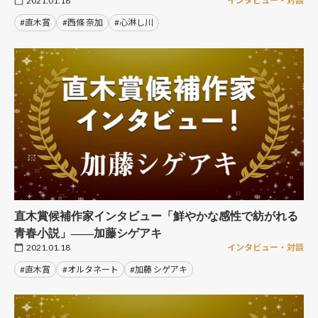
2021.01.18
インタビュー・対談
#直木賞
#西條 奈加
#心淋し川
直木賞候補作家インタビュー「鮮やかな感性で紡がれる
青春小説」――加藤シゲアキ
2021.01.18
インタビュー・対談
#直木賞
#オルタネート
#加藤 シゲアキ