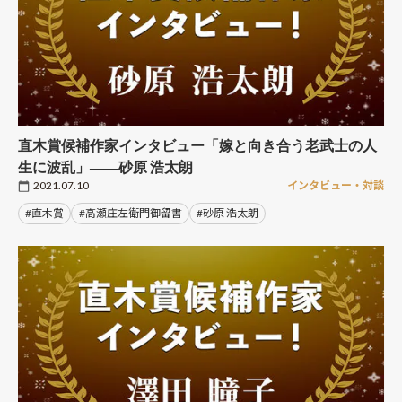
直木賞候補作家インタビュー「嫁と向き合う老武士の人
生に波乱」――砂原 浩太朗
2021.07.10
インタビュー・対談
#直木賞
#高瀬庄左衛門御留書
#砂原 浩太朗