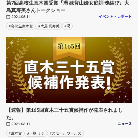
第7回高校生直木賞受賞『渦 妹背山婦女庭訓 魂結び』大
島真寿美さんトークショー
2021.06.14
イベント・レポート
#高校生直木賞
#大島 真寿美
#渦
【速報】第165回直木三十五賞候補作が発表されまし
た。
2021.06.11
ニュース
#直木賞
#一穂 ミチ
#スモールワールズ