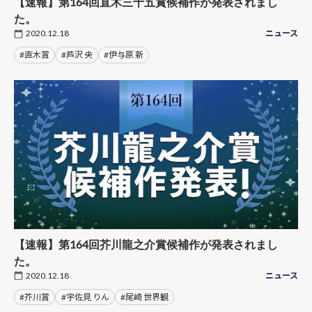
【速報】第164回直木三十五賞候補作が発表されまし
た。
2020.12.18
ニュース
#直木賞
#芦沢 央
#伊与原 新
【速報】第164回芥川龍之介賞候補作が発表されまし
た。
2020.12.18
ニュース
#芥川賞
#宇佐見 りん
#尾崎 世界観