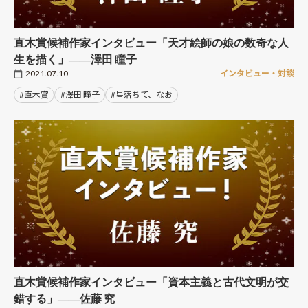
直木賞候補作家インタビュー「天才絵師の娘の数奇な人
生を描く」――澤田 瞳子
2021.07.10
インタビュー・対談
#直木賞
#澤田 瞳子
#星落ちて、なお
直木賞候補作家インタビュー「資本主義と古代文明が交
錯する」――佐藤 究