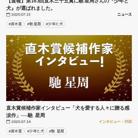
【速報】第163回直木三十五賞に馳 星周さんの『少年と
犬』が選ばれました。
2020.07.15
ニュース
#直木賞
#馳 星周
#少年と犬
直木賞候補作家インタビュー「犬を愛する人々に贈る感
涙作」──馳 星周
2020.07.14
インタビュー・対談
#直木賞
#少年と犬
#馳 星周