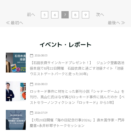
前へ
次へ
5
6
7
8
9
≪ 最初へ
最後へ ≫
イベント・レポート
2026.08.05
【石田衣良サインカードプレゼント！】 ジュンク堂書店池
袋本店で8月22日開催 石田衣良と過ごす池袋ナイト「池袋
ウエストゲートパークと走った30年」
2026.08.03
ロッキード事件に材をとった新刊小説『シャドーゲーム』を
刊行、真山仁氏はなぜ再びロッキード事件に挑んだのか【ベ
ストセラーノンフィクション『ロッキード』から5年】
2026.07.09
【7月20日開催「海の日記念行事2026」】直木賞作家・門井
慶喜×永井紗耶子トークセッション