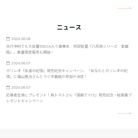
矢
ニュース
2026.08.08
先行予約でも大反響のBOX入り豪華本 阿部智里『八咫烏シリーズ 愛蔵
版』。数量限定販売も開始！
2026.08.07
ガリレオ『永遠の記憶』発売記念キャンペーン、「あなたとガリレオの記
憶」に福山雅治さんとラジオ番組の参加が決定！
2026.08.07
応募者全員にプレゼント！鳥トマトさん『漫画でイけ』発売記念・絵葉書プ
レゼントキャンペーン
矢