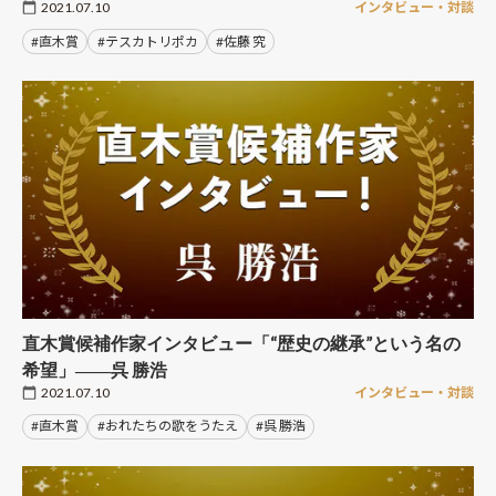
2021.07.10
インタビュー・対談
#直木賞
#テスカトリポカ
#佐藤 究
直木賞候補作家インタビュー「“歴史の継承”という名の
希望」――呉 勝浩
2021.07.10
インタビュー・対談
#直木賞
#おれたちの歌をうたえ
#呉 勝浩