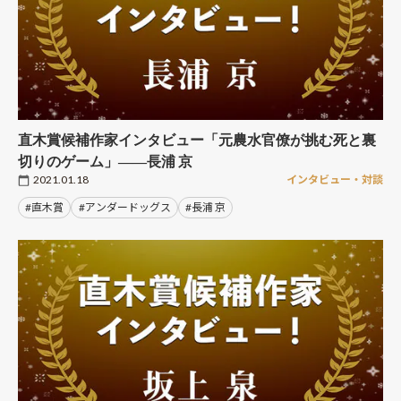
直木賞候補作家インタビュー「元農水官僚が挑む死と裏
切りのゲーム」――長浦 京
2021.01.18
インタビュー・対談
#直木賞
#アンダードッグス
#長浦 京