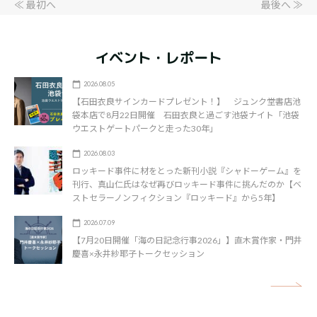
≪ 最初へ
最後へ ≫
イベント・レポート
2026.08.05
【石田衣良サインカードプレゼント！】 ジュンク堂書店池
袋本店で8月22日開催 石田衣良と過ごす池袋ナイト「池袋
ウエストゲートパークと走った30年」
2026.08.03
ロッキード事件に材をとった新刊小説『シャドーゲーム』を
刊行、真山仁氏はなぜ再びロッキード事件に挑んだのか【ベ
ストセラーノンフィクション『ロッキード』から5年】
2026.07.09
【7月20日開催「海の日記念行事2026」】直木賞作家・門井
慶喜×永井紗耶子トークセッション
矢