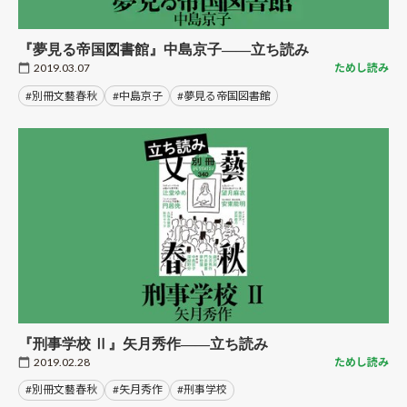
『夢見る帝国図書館』中島京子――立ち読み
2019.03.07
ためし読み
#別冊文藝春秋
#中島京子
#夢見る帝国図書館
『刑事学校 Ⅱ』矢月秀作――立ち読み
2019.02.28
ためし読み
#別冊文藝春秋
#矢月秀作
#刑事学校