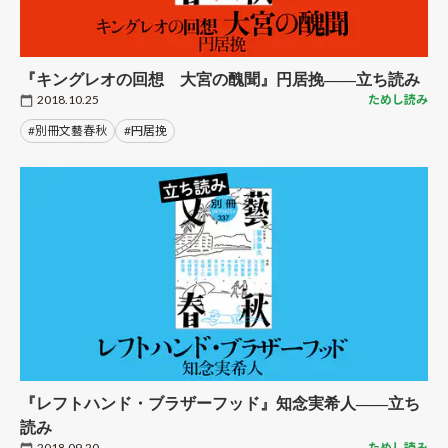
『キングレオの回想 大宮の醜聞』円居挽――立ち読み
2018.10.25
ためし読み
#別冊文藝春秋
#円居挽
『レフトハンド・ブラザーフッド』知念実希人――立ち
読み
2018.09.20
ためし読み