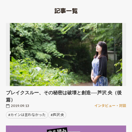
記事一覧
ブレイクスルー、その秘密は破壊と創造──芦沢 央（後
篇）
2019.09.13
インタビュー・対談
#カインは言わなかった
#芦沢 央