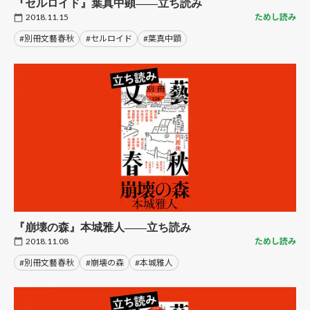
『セルロイド』葉真中顕――立ち読み
2018.11.15
ためし読み
#別冊文藝春秋
#セルロイド
#葉真中顕
『崩壊の森』本城雅人――立ち読み
2018.11.08
ためし読み
#別冊文藝春秋
#崩壊の森
#本城雅人