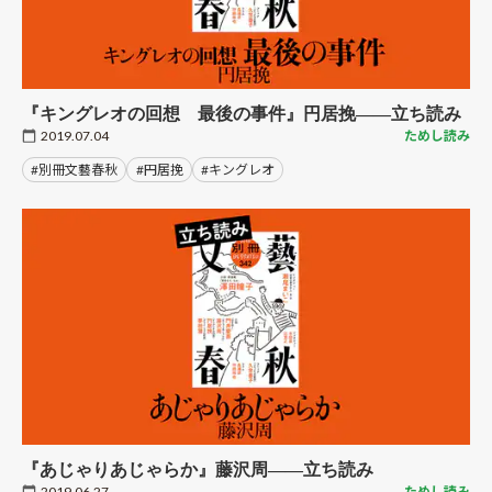
『キングレオの回想 最後の事件』円居挽――立ち読み
2019.07.04
ためし読み
#別冊文藝春秋
#円居挽
#キングレオ
『あじゃりあじゃらか』藤沢周――立ち読み
2019.06.27
ためし読み