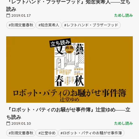
『レフトハンド・ブラザーフッド』知念実希人――立ち
読み
2019.01.17
ためし読み
#別冊文藝春秋
#知念実希人
#レフトハンド・ブラザーフッド
『ロボット・パティのお騒がせ事件簿』辻堂ゆめ――立
ち読み
2019.01.10
ためし読み
#別冊文藝春秋
#辻堂ゆめ
#ロボット・パティのお騒がせ事件簿