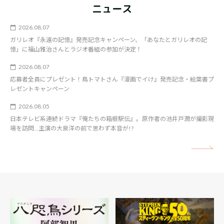
ニュース
2026.08.07
ガリレオ『永遠の記憶』発売記念キャンペーン、「あなたとガリレオの記
憶」に福山雅治さんとラジオ番組の参加が決定！
2026.08.07
応募者全員にプレゼント！鳥トマトさん『漫画でイけ』発売記念・絵葉書プ
レゼントキャンペーン
2026.08.05
日本テレビ系連続ドラマ『俺たちの箱根駅伝』。原作者の池井戸潤が撮影現
場を訪問…主演の大泉洋の前で思わず本音が!?
矢