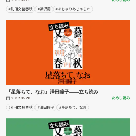
#別冊文藝春秋
#藤沢周
#あじゃりあじゃらか
『星落ちて、なお』澤田瞳子――立ち読み
2019.06.20
ためし読み
#別冊文藝春秋
#澤田瞳子
#星落ちて、なお