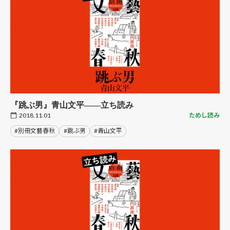
『跳ぶ男』青山文平――立ち読み
2018.11.01
ためし読み
#別冊文藝春秋
#跳ぶ男
#青山文平