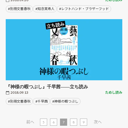
#別冊文藝春秋
#知念実希人
#レフトハンド・ブラザーフッド
『神様の暇つぶし』千早茜――立ち読み
2018.09.13
ためし読み
#別冊文藝春秋
#千早茜
#神様の暇つぶし
前へ
次へ
5
6
7
8
9