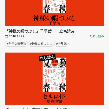
『神様の暇つぶし』千早茜――立ち読み
2018.11.29
ためし読み
#別冊文藝春秋
#神様の暇つぶし
#千早茜