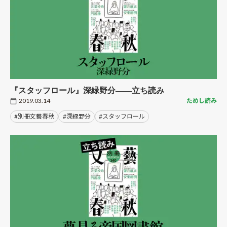
『スタッフロール』深緑野分――立ち読み
2019.03.14
ためし読み
#別冊文藝春秋
#深緑野分
#スタッフロール