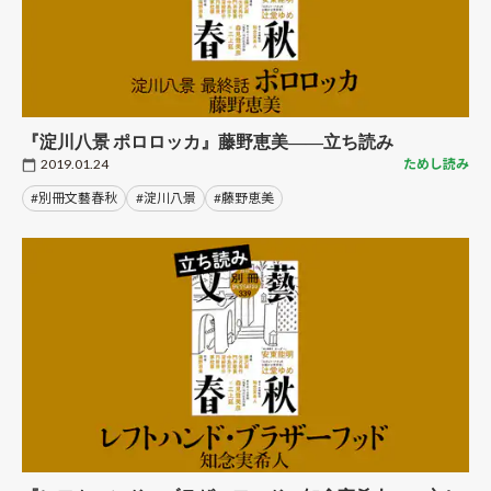
『淀川八景 ポロロッカ』藤野恵美――立ち読み
2019.01.24
ためし読み
#別冊文藝春秋
#淀川八景
#藤野恵美