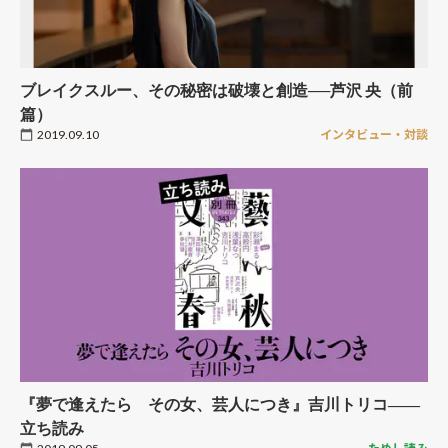
ブレイクスルー、その秘密は破壊と創造──芦沢 央（前
篇）
2019.09.10
インタビュー・対談
『夢で逢えたら その女、芸人につき』吉川トリコ――
立ち読み