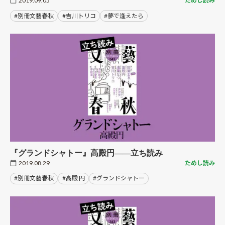
2019.09.05
ためし読み
#別冊文藝春秋
#吉川トリコ
#夢で逢えたら
『グランドシャトー』高殿円――立ち読み
2019.08.29
ためし読み
#別冊文藝春秋
#高殿 円
#グランドシャトー