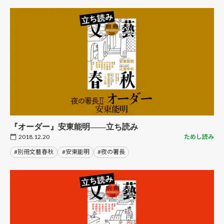
『オーダー』安東能明――立ち読み
2018.12.20
ためし読み
#別冊文藝春秋
#安東能明
#夜の署長