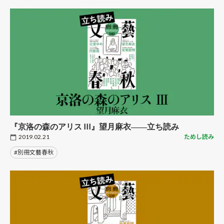
『京洛の森のアリス III』望月麻衣――立ち読み
2019.02.21
ためし読み
#別冊文藝春秋