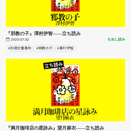
『邪教の子』澤村伊智――立ち読み
2020.07.02
ためし読み
#別冊文藝春秋
#邪教の子
#澤村 伊智
『満月珈琲店の星詠み』望月麻衣――立ち読み