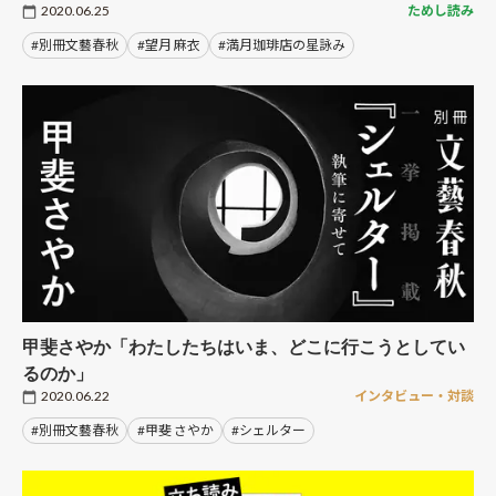
2020.06.25
ためし読み
#別冊文藝春秋
#望月 麻衣
#満月珈琲店の星詠み
甲斐さやか「わたしたちはいま、どこに行こうとしてい
るのか」
2020.06.22
インタビュー・対談
#別冊文藝春秋
#甲斐 さやか
#シェルター