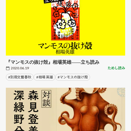
『マンモスの抜け殻』相場英雄――立ち読み
2020.06.19
ためし読み
#別冊文藝春秋
#相場 英雄
#マンモスの抜け殻