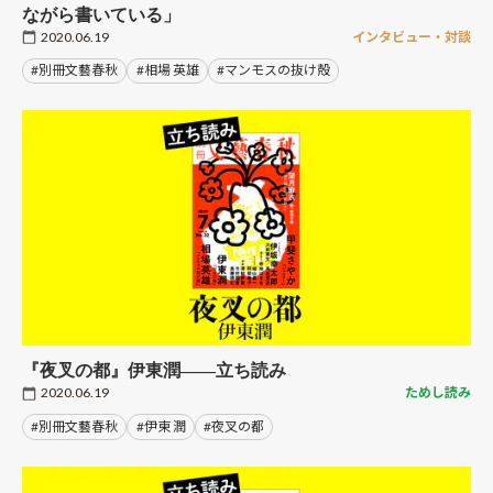
ながら書いている」
2020.06.19
インタビュー・対談
#別冊文藝春秋
#相場 英雄
#マンモスの抜け殻
『夜叉の都』伊東潤――立ち読み
2020.06.19
ためし読み
#別冊文藝春秋
#伊東 潤
#夜叉の都