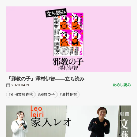
『邪教の子』澤村伊智――立ち読み
2020.04.20
ためし読み
#別冊文藝春秋
#邪教の子
#澤村 伊智