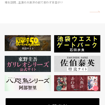
場を訪問…主演の大泉洋の前で思わず本音が!?
矢