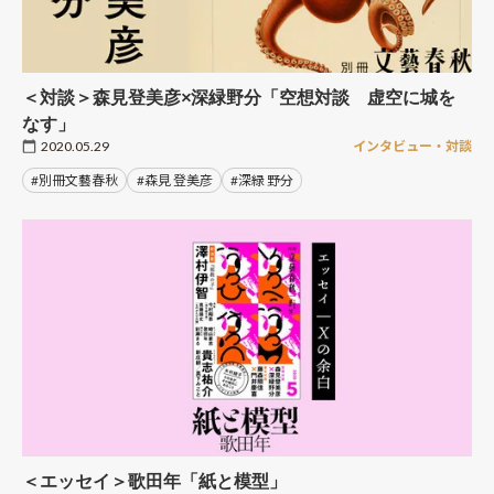
＜対談＞森見登美彦×深緑野分「空想対談 虚空に城を
なす」
2020.05.29
インタビュー・対談
#別冊文藝春秋
#森見 登美彦
#深緑 野分
＜エッセイ＞歌田年「紙と模型」