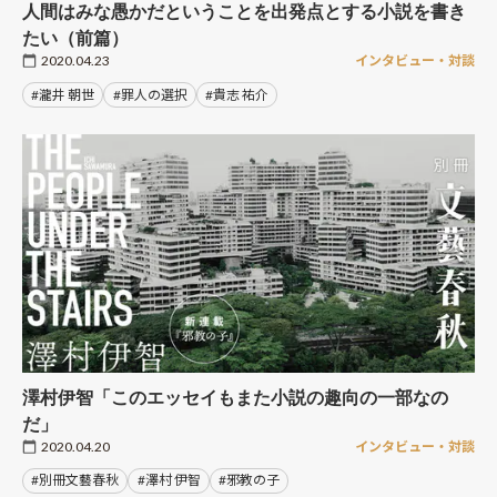
人間はみな愚かだということを出発点とする小説を書き
たい（前篇）
2020.04.23
インタビュー・対談
#瀧井 朝世
#罪人の選択
#貴志 祐介
澤村伊智「このエッセイもまた小説の趣向の一部なの
だ」
2020.04.20
インタビュー・対談
#別冊文藝春秋
#澤村 伊智
#邪教の子