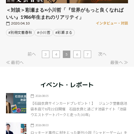
＜対談＞彩瀬まる×小川哲「『世界がもっと良くなれば
いい』1986年生まれのリアリティ」
2020.04.10
インタビュー・対談
#別冊文藝春秋
#小川 哲
#彩瀬 まる
前へ
次へ
3
4
5
6
7
≪ 最初へ
最後へ ≫
イベント・レポート
2026.08.05
【石田衣良サインカードプレゼント！】 ジュンク堂書店池
袋本店で8月22日開催 石田衣良と過ごす池袋ナイト「池袋
ウエストゲートパークと走った30年」
2026.08.03
ロッキード事件に材をとった新刊小説『シャドーゲーム』を