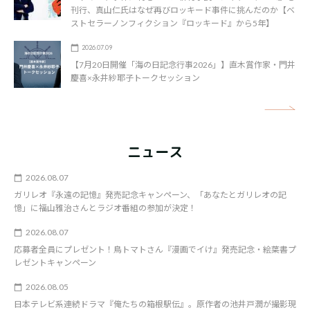
刊行、真山仁氏はなぜ再びロッキード事件に挑んだのか【ベ
ストセラーノンフィクション『ロッキード』から5年】
2026.07.09
【7月20日開催「海の日記念行事2026」】直木賞作家・門井
慶喜×永井紗耶子トークセッション
矢
ニュース
2026.08.07
ガリレオ『永遠の記憶』発売記念キャンペーン、「あなたとガリレオの記
憶」に福山雅治さんとラジオ番組の参加が決定！
2026.08.07
応募者全員にプレゼント！鳥トマトさん『漫画でイけ』発売記念・絵葉書プ
レゼントキャンペーン
2026.08.05
日本テレビ系連続ドラマ『俺たちの箱根駅伝』。原作者の池井戸潤が撮影現