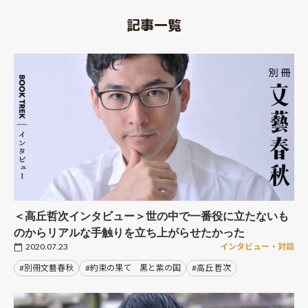
記事一覧
＜高丘哲次インタビュー＞世の中で一番役に立たないも
のからリアルな手触りを立ち上がらせたかった
2020.07.23
インタビュー・対談
#別冊文藝春秋
#約束の果て 黒と紫の国
#高丘 哲次