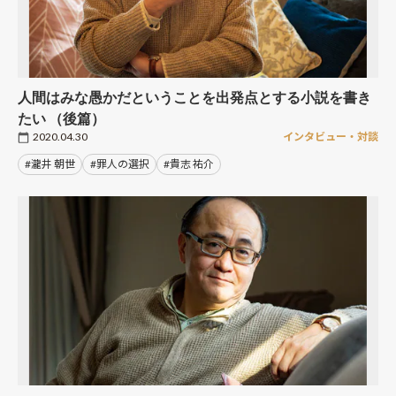
人間はみな愚かだということを出発点とする小説を書き
たい （後篇）
2020.04.30
インタビュー・対談
#瀧井 朝世
#罪人の選択
#貴志 祐介