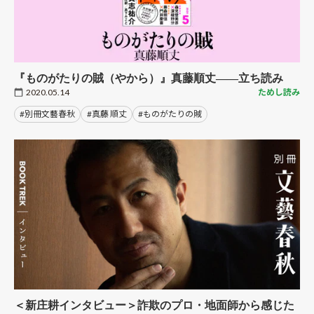
『ものがたりの賊（やから）』真藤順丈――立ち読み
2020.05.14
ためし読み
#別冊文藝春秋
#真藤 順丈
#ものがたりの賊
＜新庄耕インタビュー＞詐欺のプロ・地面師から感じた