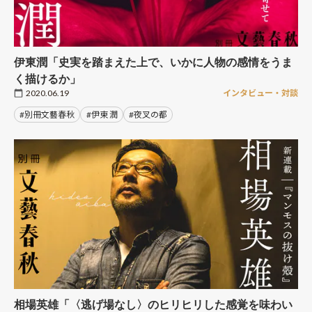
伊東潤「史実を踏まえた上で、いかに人物の感情をうま
く描けるか」
2020.06.19
インタビュー・対談
#別冊文藝春秋
#伊東 潤
#夜叉の都
相場英雄「〈逃げ場なし〉のヒリヒリした感覚を味わい