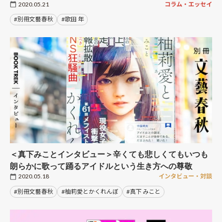
2020.05.21
コラム・エッセイ
#別冊文藝春秋
#歌田 年
＜真下みことインタビュー＞辛くても悲しくてもいつも
朗らかに歌って踊るアイドルという生き方への尊敬
2020.05.18
インタビュー・対談
#別冊文藝春秋
#柚莉愛とかくれんぼ
#真下 みこと