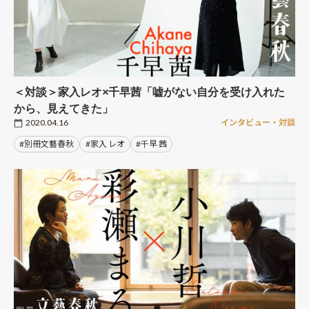
＜対談＞家入レオ×千早茜「嘘がない自分を受け入れた
から、見えてきた」
2020.04.16
インタビュー・対談
#別冊文藝春秋
#家入 レオ
#千早 茜