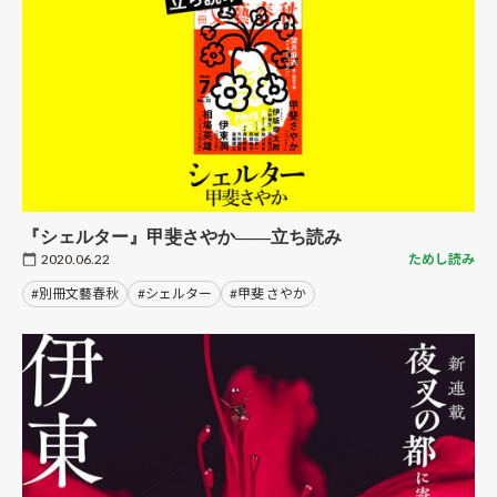
『シェルター』甲斐さやか――立ち読み
2020.06.22
ためし読み
#別冊文藝春秋
#シェルター
#甲斐 さやか