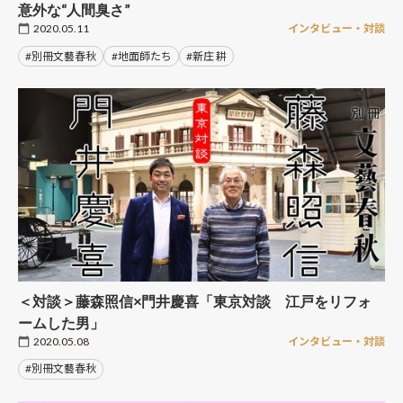
意外な“人間臭さ”
2020.05.11
インタビュー・対談
#別冊文藝春秋
#地面師たち
#新庄 耕
＜対談＞藤森照信×門井慶喜「東京対談 江戸をリフォ
ームした男」
2020.05.08
インタビュー・対談
#別冊文藝春秋