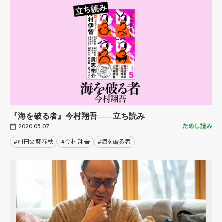
『海を破る者』今村翔吾――立ち読み
2020.05.07
ためし読み
#別冊文藝春秋
#今村 翔吾
#海を破る者